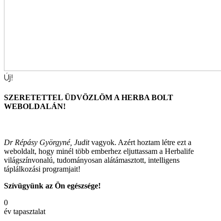
Új!
SZERETETTEL ÜDVÖZLÖM A HERBA BOLT
WEBOLDALÁN!
Dr Répásy Györgyné, Judit
vagyok. Azért hoztam létre ezt a
weboldalt, hogy minél több emberhez eljuttassam a Herbalife
világszínvonalú, tudományosan alátámasztott, intelligens
táplálkozási programjait!
Szívügyünk az Ön egészsége!
0
év tapasztalat