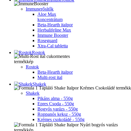
Immunerősítők
Aloe Max
koncentrátum
Beta-Hearth italpor
Herbalifeline Max
Immune Booster
Roseguard
Xtra-Cal tabletta
Rostok
Rostok
Beta-Hearth italpor
Multi-rost ital
Shakek
Shakek
Pikáns alma - 550g
Epres Csoda - 550g
Bogyós varázs - 550g
Roppanós keksz - 550g
Krémes csokoládé - 550g