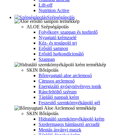
Lift-off
Nutrition Active
Szépségápolás
ALOE Szépségápolás
Folyékony szappan és tusfürdő
Nyugtató krémzselé
Kéz- és testápoló tej
Erősítő sampon
Erősítő hajkondícionáló
Szappan
SKIN Bőrápolás
Bőrnyugtató aloe arclemosó
Citrusos arclemosó
Energizáló gyógynövényes tonik
Ráncfeltöltő szérum
Tápláló nappali krém
Feszesítő szemkörnyékápoló gél
SKIN Bőrápolás
Hidratáló szemkörnyékápoló krém
Szedermagos hámlasztó arcradír
Mentás ásványi maszk