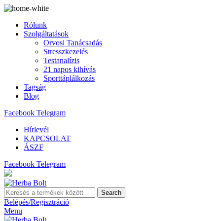
Rólunk
Szolgáltatások
Orvosi Tanácsadás
Stresszkezelés
Testanalízis
21 napos kihívás
Sporttáplálkozás
Tagság
Blog
Facebook
Telegram
Hírlevél
KAPCSOLAT
ÁSZF
Facebook
Telegram
Search
Belépés/Regisztráció
Menu