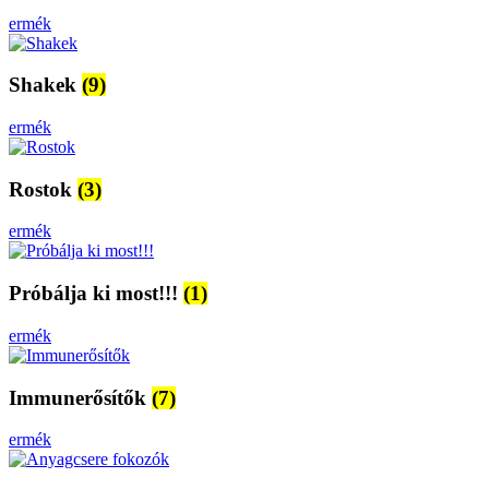
ermék
Shakek
(9)
ermék
Rostok
(3)
ermék
Próbálja ki most!!!
(1)
ermék
Immunerősítők
(7)
ermék