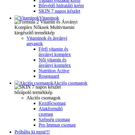
Tápláló éjszakai krém
Bőrvédő hidratáló krém
SKIN 7 napos készlet
Vitaminok
Vitaminok és ásványi
anyagok
Férfi vitamin és
ásványi komplex
Női vitamin és
ásványi komplex
Nutrition Active
Roseguard
Akciós csomagok
Akciós csomagok
Kezdőcsomag
Alakformáló
csomag
Szépség csomag
Pro Immun csomag
Próbálja ki most!!!