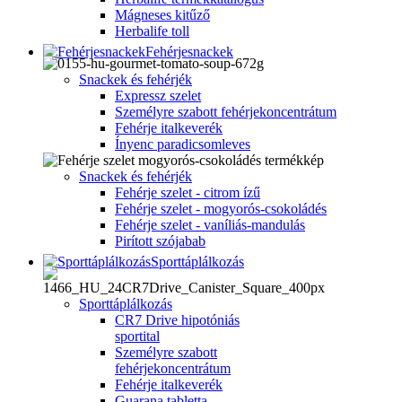
Mágneses kitűző
Herbalife toll
Fehérjesnackek
Snackek és fehérjék
Expressz szelet
Személyre szabott fehérjekoncentrátum
Fehérje italkeverék
Ínyenc paradicsomleves
Snackek és fehérjék
Fehérje szelet - citrom ízű
Fehérje szelet - mogyorós-csokoládés
Fehérje szelet - vaníliás-mandulás
Pirított szójabab
Sporttáplálkozás
Sporttáplálkozás
CR7 Drive hipotóniás
sportital
Személyre szabott
fehérjekoncentrátum
Fehérje italkeverék
Guarana tabletta