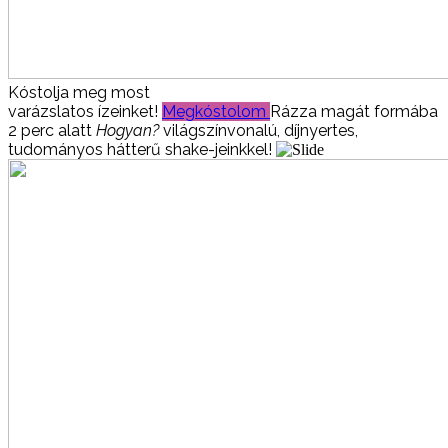
Kóstolja meg most
varázslatos ízeinket!
Megkóstolom
Rázza magát formába
2 perc alatt
Hogyan?
világszínvonalú, díjnyertes,
tudományos hátterű shake-jeinkkel!