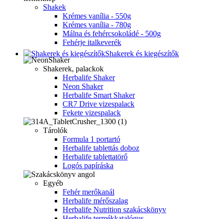
Shakek
Krémes vanília - 550g
Krémes vanília - 780g
Málna és fehércsokoládé - 500g
Fehérje italkeverék
Shakerek és kiegészítők
Shakerek, palackok
Herbalife Shaker
Neon Shaker
Herbalife Smart Shaker
CR7 Drive vizespalack
Fekete vizespalack
Tárolók
Formula 1 portartó
Herbalife tablettás doboz
Herbalife tablettatörő
Logós papíráska
Egyéb
Fehér merőkanál
Herbalife mérőszalag
Herbalife Nutrition szakácskönyv
Herbalife termékkatalógus