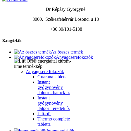
Dr Répásy Györgyné
8000, Székesfehérvár Losonci u 18
+36 30/101-5138
Kategóriák
Az összes termék
Anyagcserefokozók
Anyagcsere fokozók
Guarana tabletta
Instant
gyógynövény
italpor - barack íz
Instant
gyógynövény
italpor - eredeti íz
Lift-off
Thermo complete
tabletta
Immunerősítők