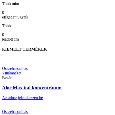
Több mint
0
elégedett ügyfél
Több
0
leadott cm
KIEMELT TERMÉKEK
Összehasonlítás
Villámnézet
Bezár
Aloe Max ital koncentrátum
Az árhoz jelentkezzen be
Összehasonlítás