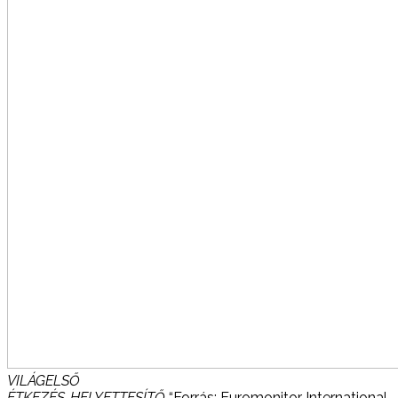
VILÁGELSŐ
ÉTKEZÉS-HELYETTESÍTŐ
“Forrás: Euromonitor International