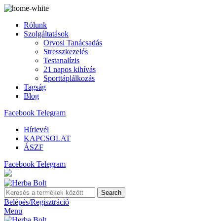
Rólunk
Szolgáltatások
Orvosi Tanácsadás
Stresszkezelés
Testanalízis
21 napos kihívás
Sporttáplálkozás
Tagság
Blog
Facebook
Telegram
Hírlevél
KAPCSOLAT
ÁSZF
Facebook
Telegram
Search
Belépés/Regisztráció
Menu