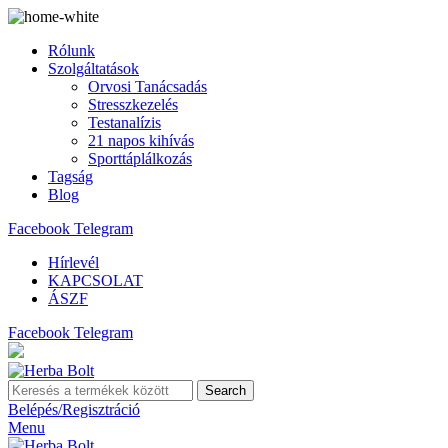
Rólunk
Szolgáltatások
Orvosi Tanácsadás
Stresszkezelés
Testanalízis
21 napos kihívás
Sporttáplálkozás
Tagság
Blog
Facebook
Telegram
Hírlevél
KAPCSOLAT
ÁSZF
Facebook
Telegram
Search
Belépés/Regisztráció
Menu