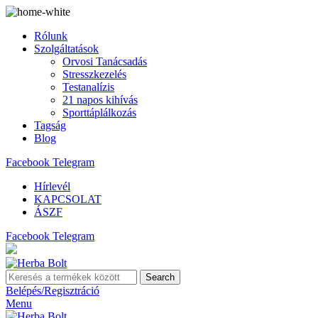
Rólunk
Szolgáltatások
Orvosi Tanácsadás
Stresszkezelés
Testanalízis
21 napos kihívás
Sporttáplálkozás
Tagság
Blog
Facebook
Telegram
Hírlevél
KAPCSOLAT
ÁSZF
Facebook
Telegram
Search
Belépés/Regisztráció
Menu