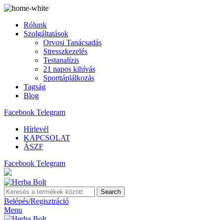
Rólunk
Szolgáltatások
Orvosi Tanácsadás
Stresszkezelés
Testanalízis
21 napos kihívás
Sporttáplálkozás
Tagság
Blog
Facebook
Telegram
Hírlevél
KAPCSOLAT
ÁSZF
Facebook
Telegram
Search
Belépés/Regisztráció
Menu