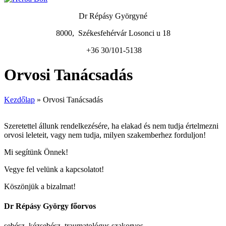
Dr Répásy Györgyné
8000, Székesfehérvár Losonci u 18
+36 30/101-5138
Orvosi Tanácsadás
Kezdőlap
»
Orvosi Tanácsadás
Szeretettel állunk rendelkezésére, ha elakad és nem tudja értelmezni
orvosi leleteit, vagy nem tudja, milyen szakemberhez forduljon!
Mi segítünk Önnek!
Vegye fel velünk a kapcsolatot!
Köszönjük a bizalmat!
Dr Répásy György főorvos
sebész, kézsebész, traumatológus szakorvos