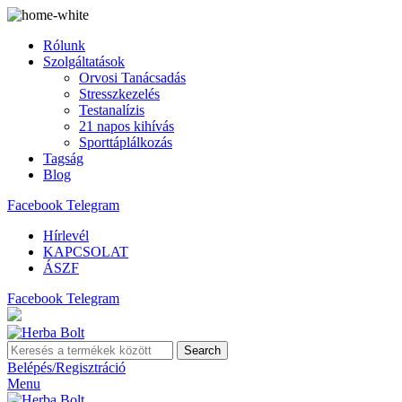
Rólunk
Szolgáltatások
Orvosi Tanácsadás
Stresszkezelés
Testanalízis
21 napos kihívás
Sporttáplálkozás
Tagság
Blog
Facebook
Telegram
Hírlevél
KAPCSOLAT
ÁSZF
Facebook
Telegram
Search
Belépés/Regisztráció
Menu