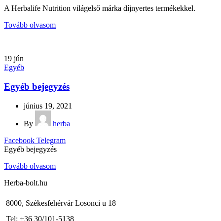
A Herbalife Nutrition világelső márka díjnyertes termékekkel.
Tovább olvasom
19
jún
Egyéb
Egyéb bejegyzés
június 19, 2021
By
herba
Facebook
Telegram
Egyéb bejegyzés
Tovább olvasom
Herba-bolt.hu
8000, Székesfehérvár Losonci u 18
Tel: +36 30/101-5138