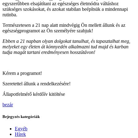
egyszerűbben elsajátítani az egészséges életmódra váltáshoz
szükséges szokásokat, és azokat stabilan beépítsük a mindennapi
rutinba.
Természetesen a 21 nap alatt mindvégig Ön mellett állunk és az
egészségprogramot az Ön személyére szabjuk!
Ebben a 21 napban olyan dolgokat tanulhat, és tapasztalhat meg,
melyeket egy életen át könnyedén alkalmazni tud majd és karban
tudja magát tartani eredményesen hosszútávon!
Kérem a programot!
Szeretettel állunk a rendelkezésére!
Állapotfelmérő kérdőív kitöltése
bezár
Bejegyzés kategóriák
Egyéb
Hírek