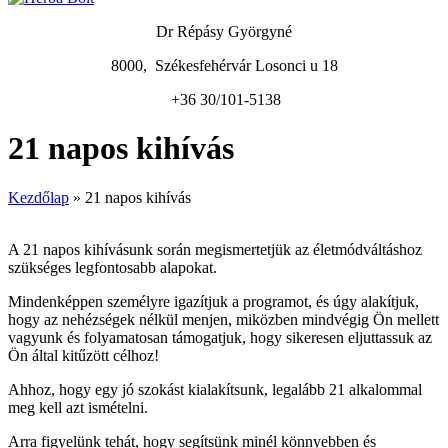
Dr Répásy Györgyné
8000, Székesfehérvár Losonci u 18
+36 30/101-5138
21 napos kihívás
Kezdőlap
»
21 napos kihívás
A 21 napos kihívásunk során megismertetjük az életmódváltáshoz
szükséges legfontosabb alapokat.
Mindenképpen személyre igazítjuk a programot, és úgy alakítjuk,
hogy az nehézségek nélkül menjen, miközben mindvégig Ön mellett
vagyunk és folyamatosan támogatjuk, hogy sikeresen eljuttassuk az
Ön által kitűzött célhoz!
Ahhoz, hogy egy jó szokást kialakítsunk, legalább 21 alkalommal
meg kell azt ismételni.
Arra figyelünk tehát, hogy segítsünk minél könnyebben és