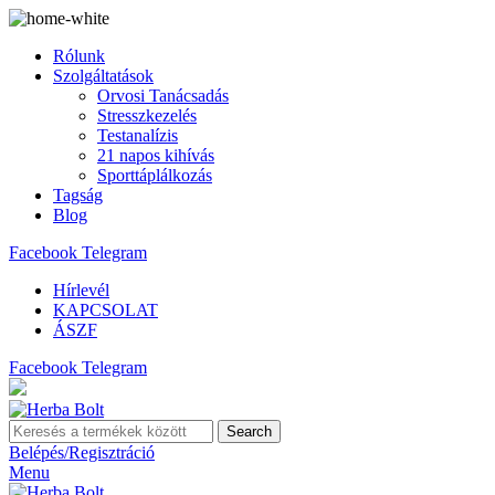
Rólunk
Szolgáltatások
Orvosi Tanácsadás
Stresszkezelés
Testanalízis
21 napos kihívás
Sporttáplálkozás
Tagság
Blog
Facebook
Telegram
Hírlevél
KAPCSOLAT
ÁSZF
Facebook
Telegram
Search
Belépés/Regisztráció
Menu