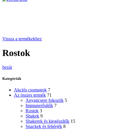
Vissza a termékekhez
Rostok
bezár
Kategóriák
Akciós csomagok
7
Az összes termék
71
Anyagcsere fokozók
5
Immunerősítők
7
Rostok
3
Shakek
9
Shakerek és kiegészítők
15
Snackek és fehérjék
8