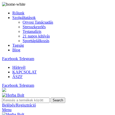
Rólunk
Szolgáltatások
Orvosi Tanácsadás
Stresszkezelés
Testanalízis
21 napos kihívás
Sporttáplálkozás
Tagság
Blog
Facebook
Telegram
Hírlevél
KAPCSOLAT
ÁSZF
Facebook
Telegram
Search
Belépés/Regisztráció
Menu