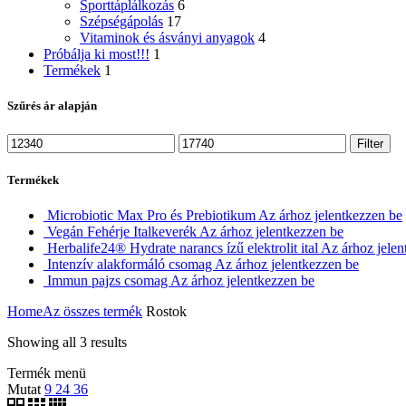
Sporttáplálkozás
6
Szépségápolás
17
Vitaminok és ásványi anyagok
4
Próbálja ki most!!!
1
Termékek
1
Szűrés ár alapján
Filter
Termékek
Microbiotic Max Pro és Prebiotikum
Az árhoz jelentkezzen be
Vegán Fehérje Italkeverék
Az árhoz jelentkezzen be
Herbalife24® Hydrate narancs ízű elektrolit ital
Az árhoz jelen
Intenzív alakformáló csomag
Az árhoz jelentkezzen be
Immun pajzs csomag
Az árhoz jelentkezzen be
Home
Az összes termék
Rostok
Showing all 3 results
Termék menü
Mutat
9
24
36