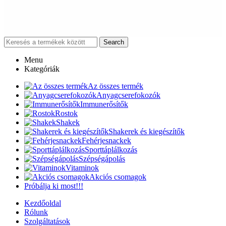
Search
Menu
Kategóriák
Az összes termék
Anyagcserefokozók
Immunerősítők
Rostok
Shakek
Shakerek és kiegészítők
Fehérjesnackek
Sporttáplálkozás
Szépségápolás
Vitaminok
Akciós csomagok
Próbálja ki most!!!
Kezdőoldal
Rólunk
Szolgáltatások