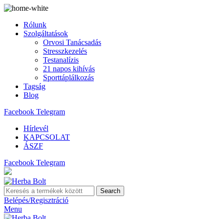
Rólunk
Szolgáltatások
Orvosi Tanácsadás
Stresszkezelés
Testanalízis
21 napos kihívás
Sporttáplálkozás
Tagság
Blog
Facebook
Telegram
Hírlevél
KAPCSOLAT
ÁSZF
Facebook
Telegram
Search
Belépés/Regisztráció
Menu