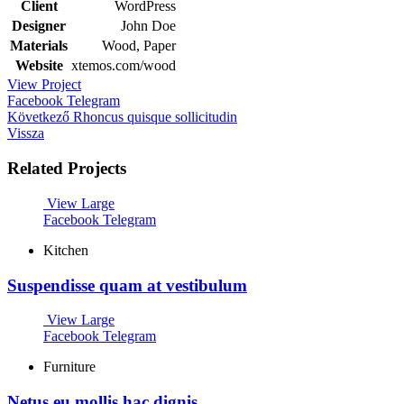
Client
WordPress
Designer
John Doe
Materials
Wood, Paper
Website
xtemos.com/wood
View Project
Facebook
Telegram
Következő
Rhoncus quisque sollicitudin
Vissza
Related Projects
View Large
Facebook
Telegram
Kitchen
Suspendisse quam at vestibulum
View Large
Facebook
Telegram
Furniture
Netus eu mollis hac dignis