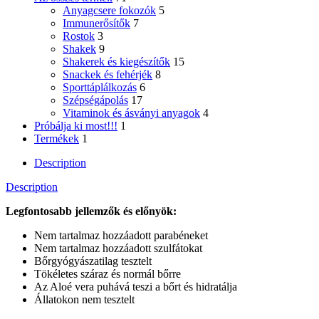
Anyagcsere fokozók
5
Immunerősítők
7
Rostok
3
Shakek
9
Shakerek és kiegészítők
15
Snackek és fehérjék
8
Sporttáplálkozás
6
Szépségápolás
17
Vitaminok és ásványi anyagok
4
Próbálja ki most!!!
1
Termékek
1
Description
Description
Legfontosabb jellemzők és előnyök:
Nem tartalmaz hozzáadott parabéneket
Nem tartalmaz hozzáadott szulfátokat
Bőrgyógyászatilag tesztelt
Tökéletes száraz és normál bőrre
Az Aloé vera puhává teszi a bőrt és hidratálja
Állatokon nem tesztelt