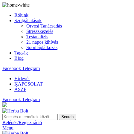
Rólunk
Szolgáltatások
Orvosi Tanácsadás
Stresszkezelés
Testanalízis
21 napos kihívás
Sporttáplálkozás
Tagság
Blog
Facebook
Telegram
Hírlevél
KAPCSOLAT
ÁSZF
Facebook
Telegram
Search
Belépés/Regisztráció
Menu