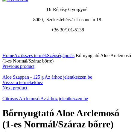
Dr Répásy Györgyné
8000, Székesfehérvár Losonci u 18
+36 30/101-5138
A nagyításhoz kattintson a képre
Home
Az összes termék
Szépségápolás
Bőrnyugtató Aloe Arclemosó
(1-es Normál/Száraz bőrre)
Previous product
Aloe Szappan - 125 g
Az árhoz jelentkezzen be
Vissza a termékekhez
Next product
Citrusos Arclemosó
Az árhoz jelentkezzen be
Bőrnyugtató Aloe Arclemosó
(1-es Normál/Száraz bőrre)