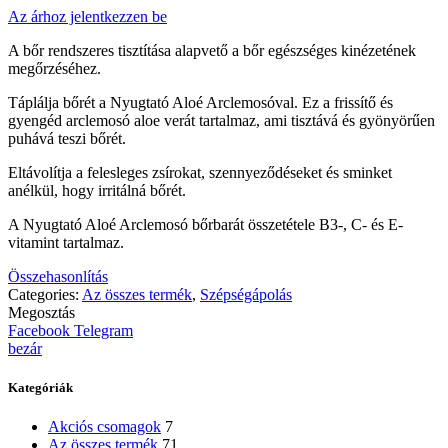
Az árhoz jelentkezzen be
A bőr rendszeres tisztítása alapvető a bőr egészséges kinézetének
megőrzéséhez.
Táplálja bőrét a Nyugtató Aloé Arclemosóval. Ez a frissítő és
gyengéd arclemosó aloe verát tartalmaz, ami tisztává és gyönyörűen
puhává teszi bőrét.
Eltávolítja a felesleges zsírokat, szennyeződéseket és sminket
anélkül, hogy irritálná bőrét.
A Nyugtató Aloé Arclemosó bőrbarát összetétele B3-, C- és E-
vitamint tartalmaz.
Összehasonlítás
Categories:
Az összes termék
,
Szépségápolás
Megosztás
Facebook
Telegram
bezár
Kategóriák
Akciós csomagok
7
Az összes termék
71