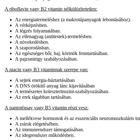
A riboflavin vagy B2 vitamin nélkülözhetetlen:
Az energiatermeléshez (a makrotápanyagok lebontásához).
A vérképzésben.
A légzés folyamatában.
Az ellenagyag (antitestek)-termelésben.
A növekedésben.
A szaporodásban.
Az egészséges bőr, haj, körmök fenntartásában.
A pajzsmirigy szabályozásában.
A niacin vagy B3 vitaminnak szerepe van:
A sejtek energia-háztartásában
A DNS örökítő anyag lánc kijavításában
A természetes koleszterinszint-szabályozásában.
Az erek tágabban tartásában.
A pantoténsav vagy B5 vitamin részt vesz:
A mellékvese hormonok és az esszenciális neuromuszkuláris tran
A zsírok elégetésében.
Az immunrendszer támogatásában.
Az idegrendszer működésben.