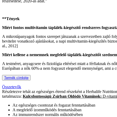
részesedése, 2020-as adat.”
**Tények
Miért fontos multivitamin táplálék-kiegészítő rendszeres fogyaszt
A mikrotápanyagok fontos szerepet játszanak a szervezetben zajló fo
bevitelre vonatkozó ajánlásokat, a napi multivitamin-kiegészítés bizt
al., 2012]
Miért kellene a nememnek megfelelő táplálék-kiegészítőt szedne
A testméret, anyagcsere és fiziológia eltérései miatt a férfiaknak és
Európában a nők 60%-a nem fogyaszt elegendő mennyiséget, ami a cso
Termék címkéje
Összetevők
Részletezve tehát az egészséges étrend részeként a Herbalife Nutrit
tartalmazza:
Kulcsfontosságú Zsírban Oldódó Vitaminok:
D-vitam
Az egészséges csontozat és fogazat fenntartásában
A megfelelő izomműködés fenntartásában
Az immunrendszer normális működésében