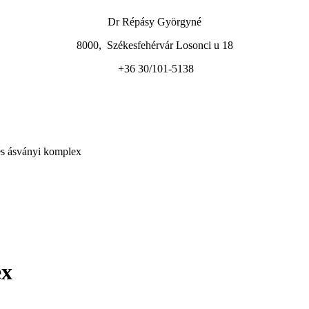
Dr Répásy Györgyné
8000, Székesfehérvár Losonci u 18
+36 30/101-5138
és ásványi komplex
ex