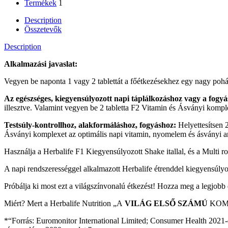
Termékek
1
Description
Összetevők
Description
Alkalmazási javaslat:
Vegyen be naponta 1 vagy 2 tablettát a főétkezésekhez egy nagy pohár
Az egészséges, kiegyensúlyozott napi táplálkozáshoz vagy a fogyá
illesztve. Valamint vegyen be 2 tabletta F2 Vitamin és Ásványi komple
Testsúly-kontrollhoz, alakformáláshoz, fogyáshoz:
Helyettesítsen 
Ásványi komplexet az optimális napi vitamin, nyomelem és ásványi any
Használja a Herbalife F1 Kiegyensúlyozott Shake itallal, és a Multi ros
A napi rendszerességgel alkalmazott Herbalife étrenddel kiegyensúlyoz
Próbálja ki most ezt a világszínvonalú étkezést! Hozza meg a legjobb
Miért? Mert a Herbalife Nutrition „A
VILÁG ELSŐ SZÁMÚ
KOMB
*“Forrás: Euromonitor International Limited; Consumer Health 2021-es