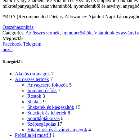
Napi 1 vagy 2 tabletta F2 Vitamin és Ásványi Komplex férfiaknak és 
mikrotápanyagból, azaz vitaminból, nyomelemből és ásványi anyagbó
*RDA (Recommended Dietary Allowance: Ajánlott Napi Tápanyagbe
Összehasonlítás
Categories:
Az összes termék
,
Immunerősítők
,
Vitaminok és ásványi 
Megosztás
Facebook
Telegram
bezár
Kategóriák
Akciós csomagok
7
Az összes termék
71
Anyagcsere fokozók
5
Immunerősítők
7
Rostok
3
Shakek
9
Shakerek és kiegészítők
15
Snackek és fehérjék
8
Sporttáplálkozás
6
Szépségápolás
17
Vitaminok és ásványi anyagok
4
Próbálja ki most!!!
1