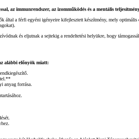
ódással, az immunrendszer, az izomműködés és a mentális teljesítmé
tal a férfi egyéni igényeire kifejlesztett készítmény, mely optimális 
agokat).
szívódnak és eljutnak a sejtekig a rendeltetési helyükre, hogy támogass
z alábbi előnyök miatt:
rendkiegészítő.
tel.**
yi anyag forrása.
ntartásához.
ését.
yhez.