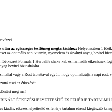
 vízzel.
s után az egészséges testtömeg megtartásához:
Helyettesítsen 1 főét
xet az optimális napi vitamin, nyomelem és ásványi anyag bevitel bizto
2 főétkezést Formula 1 Herbalife shake-kel, és harmadik étkezésnek fogy
ag bevitel biztosítására.
t itallal vagy a Rost tablettával együtt, hogy optimalizálja a napi rost
ottá teszi az étkezését.
 döntést még ma!
INÁLT ÉTKEZÉSHELYETTESÍTŐ ÉS FEHÉRJE TARTALMÚ ÉT
 kiadás, étkezéshelyettesítő és fehérje tartalmú étrend-kiegészítő kat