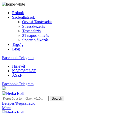
Rólunk
Szolgáltatások
Orvosi Tanácsadás
Stresszkezelés
Testanalízis
21 napos kihívás
Sporttáplálkozás
Tagság
Blog
Facebook
Telegram
Hírlevél
KAPCSOLAT
ÁSZF
Facebook
Telegram
Search
Belépés/Regisztráció
Menu