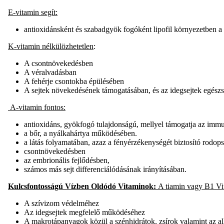
E-vitamin segít:
antioxidánsként és szabadgyök fogóként lipofil környezetben a 
K-vitamin nélkülözhetetlen
:
A csontnövekedésben
A véralvadásban
A fehérje csontokba épülésében
A sejtek növekedésének támogatásában, és az idegsejtek egés
A-vitamin fontos:
antioxidáns, gyökfogó tulajdonságú, mellyel támogatja az immu
a bőr, a nyálkahártya működésében.
a látás folyamatában, azaz a fényérzékenységét biztosító rodops
csontnövekedésben
az embrionális fejlődésben,
számos más sejt differenciálódásának irányításában.
Kulcsfontosságú Vízben Oldódó Vitaminok:
A tiamin vagy B1 Vi
A szívizom védelméhez
Az idegsejtek megfelelő működéséhez
A makrotápanyagok közül a szénhidrátok, zsírok valamint az al