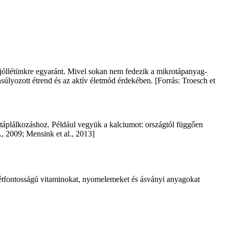
 jóllétünkre egyaránt. Mivel sokan nem fedezik a mikrotápanyag-
súlyozott étrend és az aktív életmód érdekében. [Forrás: Troesch et
s táplálkozáshoz. Például vegyük a kalciumot: országtól függően
, 2009; Mensink et al., 2013]
létfontosságú vitaminokat, nyomelemeket és ásványi anyagokat