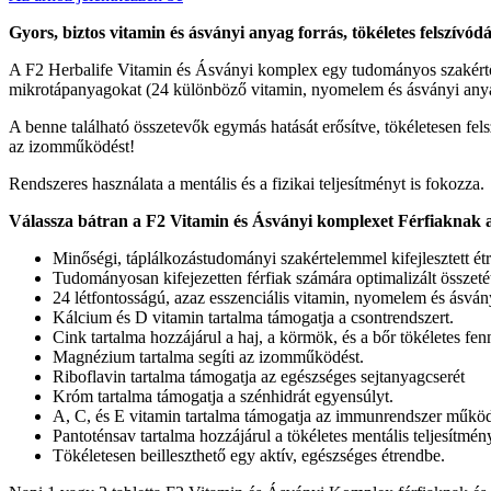
Gyors, biztos vitamin és ásványi anyag forrás, tökéletes felszív
A F2 Herbalife Vitamin és Ásványi komplex egy tudományos szakértők ál
mikrotápanyagokat (24 különböző vitamin, nyomelem és ásványi any
A benne található összetevők egymás hatását erősítve, tökéletesen fel
az izomműködést!
Rendszeres használata a mentális és a fizikai teljesítményt is fokozza.
Válassza bátran a F2 Vitamin és Ásványi komplexet Férfiaknak a
Minőségi, táplálkozástudományi szakértelemmel kifejlesztett ét
Tudományosan kifejezetten férfiak számára optimalizált összeté
24 létfontosságú, azaz esszenciális vitamin, nyomelem és ásván
Kálcium és D vitamin tartalma támogatja a csontrendszert.
Cink tartalma hozzájárul a haj, a körmök, és a bőr tökéletes fen
Magnézium tartalma segíti az izomműködést.
Riboflavin tartalma támogatja az egészséges sejtanyagcserét
Króm tartalma támogatja a szénhidrát egyensúlyt.
A, C, és E vitamin tartalma támogatja az immunrendszer működ
Pantoténsav tartalma hozzájárul a tökéletes mentális teljesítmén
Tökéletesen beilleszthető egy aktív, egészséges étrendbe.