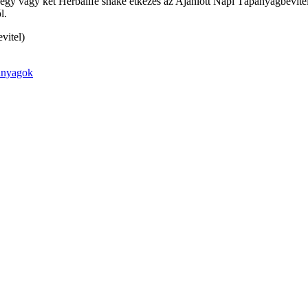
egy vagy két Herbalife shake étkezés az Ajánlott Napi Tápanyagbevite
l.
vitel)
anyagok