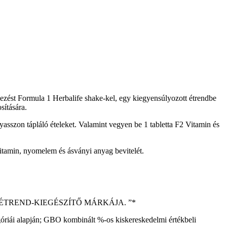
kezést Formula 1 Herbalife shake-kel, egy kiegyensúlyozott étrendbe
sítására.
asszon tápláló ételeket. Valamint vegyen be 1 tabletta F2 Vitamin és
, vitamin, nyomelem és ásványi anyag bevitelét.
REND-KIEGÉSZÍTŐ MÁRKÁJA. ”­­*
egóriái alapján; GBO kombinált %-os kiskereskedelmi értékbeli