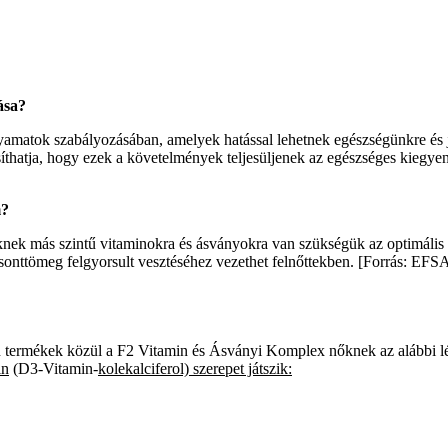
ása?
lyamatok szabályozásában, amelyek hatással lehetnek egészségünkre és
osíthatja, hogy ezek a követelmények teljesüljenek az egészséges kiegyen
m?
 nőknek más szintű vitaminokra és ásványokra van szükségük az optimáli
nttömeg felgyorsult vesztéséhez vezethet felnőttekben. [Forrás: EFSA
ion termékek közül a F2 Vitamin és Ásványi Komplex nőknek az alábbi 
in
(D3-Vitamin-
kolekalciferol) szerepet játszik: