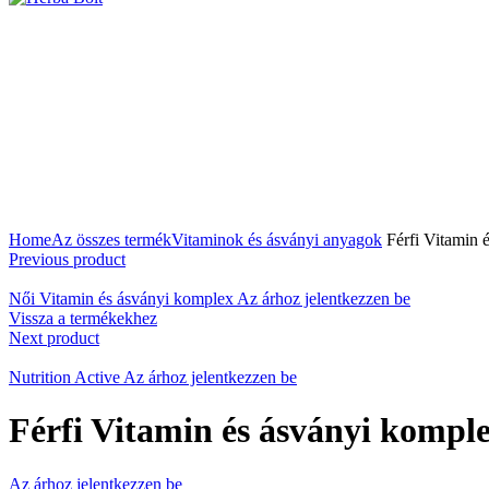
A nagyításhoz kattintson a képre
Home
Az összes termék
Vitaminok és ásványi anyagok
Férfi Vitamin 
Previous product
Női Vitamin és ásványi komplex
Az árhoz jelentkezzen be
Vissza a termékekhez
Next product
Nutrition Active
Az árhoz jelentkezzen be
Férfi Vitamin és ásványi kompl
Az árhoz jelentkezzen be