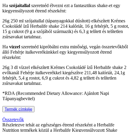
Ha
szójaitallal
szeretnéd élvezni ezt a fantasztikus shake-et egy
kiegyensúlyozott étrend részeként:
26g 250 ml szójaitallal (tápanyagokkal dúsított) elkészített Krémes
Csokoládé ízű Herbalife shake 214 kalóriát, 16 g fehérjét, 5 g rostot,
15 g cukrot (9 g a szójából származik) és 6,3 g telített és telítetlen
zsírsavakat tartalmaz.
Ha
vízzel
szeretnéd kipróbálni extra minőségi, vegán összetevőkből
álló Fehérje italkeverékünkkel egy kiegyensúlyozott étrend
részeként:
26g 3 dl vízzel elkészített Krémes Csokoládé ízű Herbalife shake 2
evőkanál Fehérje italkeverékkel kiegészítve 211,48 kalóriát, 24,1g
fehérjét, 5,4 g rostot, 6,9 g cukrot és 4,82 g telített és telítetlen
zsírsavakat tartalmaz.
*RDA (Recommended Dietary Allowance: Ajánlott Napi
Tápanyagbevitel)
Termék címkéje
Összetevők
Részletezve tehát az egészséges étrend részeként a Herbalife
Nutrition termékek közül a Herbalife Kiegyensúlyozott Shake