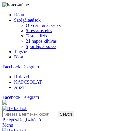
Rólunk
Szolgáltatások
Orvosi Tanácsadás
Stresszkezelés
Testanalízis
21 napos kihívás
Sporttáplálkozás
Tagság
Blog
Facebook
Telegram
Hírlevél
KAPCSOLAT
ÁSZF
Facebook
Telegram
Search
Belépés/Regisztráció
Menu