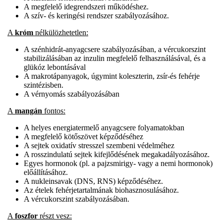
A megfelelő idegrendszeri működéshez.
A szív- és keringési rendszer szabályozásához.
A
króm
nélkülözhetetlen:
A szénhidrát-anyagcsere szabályozásában, a vércukorszint
stabilizálásában az inzulin megfelelő felhasználásával, és a
glükóz lebontásával
A makrotápanyagok, úgymint koleszterin, zsír-és fehérje
szintézisben.
A vérnyomás szabályozásában
A
mangán
fontos:
A helyes energiatermelő anyagcsere folyamatokban
A megfelelő kötőszövet képződéséhez
A sejtek oxidatív stresszel szembeni védelméhez
A rosszindulatú sejtek kifejlődésének megakadályozásához.
Egyes hormonok (pl. a pajzsmirigy- vagy a nemi hormonok)
előállításához.
A nukleinsavak (DNS, RNS) képződéséhez.
Az ételek fehérjetartalmának biohasznosulásához.
A vércukorszint szabályozásában.
A
foszfor
részt vesz: