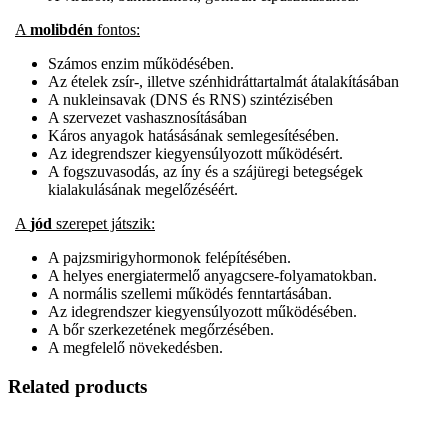
A
molibdén
fontos:
Számos enzim működésében.
Az ételek zsír-, illetve szénhidráttartalmát átalakításában
A nukleinsavak (DNS és RNS) szintézisében
A szervezet vashasznosításában
Káros anyagok hatásásának semlegesítésében.
Az idegrendszer kiegyensúlyozott működésért.
A fogszuvasodás, az íny és a szájüregi betegségek
kialakulásának megelőzéséért.
A
jód
szerepet játszik:
A pajzsmirigyhormonok felépítésében.
A helyes energiatermelő anyagcsere-folyamatokban.
A normális szellemi működés fenntartásában.
Az idegrendszer kiegyensúlyozott működésében.
A bőr szerkezetének megőrzésében.
A megfelelő növekedésben.
Related products