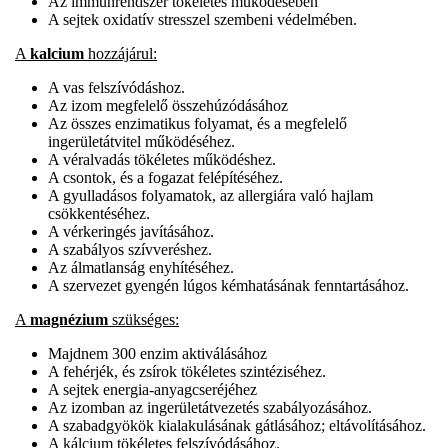
Az immunrendszer tökéletes működésében
A sejtek oxidatív stresszel szembeni védelmében.
A
kalcium
hozzájárul:
A vas felszívódáshoz.
Az izom megfelelő összehúzódásához
Az összes enzimatikus folyamat, és a megfelelő
ingerületátvitel működéséhez.
A véralvadás tökéletes működéshez.
A csontok, és a fogazat felépítéséhez.
A gyulladásos folyamatok, az allergiára való hajlam
csökkentéséhez.
A vérkeringés javításához.
A szabályos szívveréshez.
Az álmatlanság enyhítéséhez.
A szervezet gyengén lúgos kémhatásának fenntartásához.
A
magnézium
szükséges:
Majdnem 300 enzim aktiválásához
A fehérjék, és zsírok tökéletes szintéziséhez.
A sejtek energia-anyagcseréjéhez
Az izomban az ingerületátvezetés szabályozásához.
A szabadgyökök kialakulásának gátlásához; eltávolításához.
A kálcium tökéletes felszívódásához.