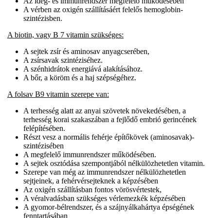
Az ideg- és immunrendszer megfelelő működésében
A vérben az oxigén szállításáért felelős hemoglobin-
szintézisben.
A biotin, vagy B 7 vitamin szükséges:
A sejtek zsír és aminosav anyagcserében,
A zsírsavak szintéziséhez.
A szénhidrátok energiává alakításához.
A bőr, a köröm és a haj szépségéhez.
A folsav B9 vitamin szerepe van:
A terhesség alatt az anyai szövetek növekedésében, a
terhesség korai szakaszában a fejlődő embrió gerincének
felépítésében.
Részt vesz a normális fehérje építőkövek (aminosavak)-
szintézisében
A megfelelő immunrendszer működésében.
A sejtek osztódása szempontjából nélkülözhetetlen vitamin.
Szerepe van még az immunrendszer nélkülözhetetlen
sejtjeinek, a fehérvérsejteknek a képzésében
Az oxigén szállításban fontos vörösvértestek,
A véralvadásban szükséges vérlemezkék képzésében
A gyomor-bélrendszer, és a szájnyálkahártya épségének
fenntartásában