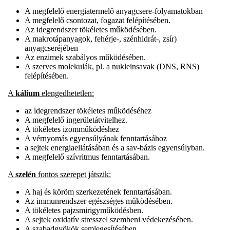
A megfelelő energiatermelő anyagcsere-folyamatokban
A megfelelő csontozat, fogazat felépítésében.
Az idegrendszer tökéletes működésében.
A makrotápanyagok, fehérje-, szénhidrát-, zsír)
anyagcseréjében
Az enzimek szabályos működésében.
A szerves molekulák, pl. a nukleinsavak (DNS, RNS)
felépítésében.
A
kálium
elengedhetetlen:
az idegrendszer tökéletes működéséhez
A megfelelő ingerületátvitelhez.
A tökéletes izomműködéshez
A vérnyomás egyensúlyának fenntartásához
a sejtek energiaellátásában és a sav-bázis egyensúlyban.
A megfelelő szívritmus fenntartásában.
A
szelén
fontos szerepet játszik:
A haj és köröm szerkezetének fenntartásában.
Az immunrendszer egészséges működésében.
A tökéletes pajzsmirigyműködésben.
A sejtek oxidatív stresszel szembeni védekezésében.
A szabadgyökök semlegesítésében.