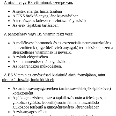
A niacin vagy B3 vitaminnak szerepe van:
A sejtek energia-háztartásában
A DNS örökítő anyag lánc kijavításában
A természetes koleszterinszint-szabályozásában.
Az erek tágabban tartásában.
A pantoténsav vagy B5 vitamin részt vesz:
A mellékvese hormonok és az esszenciális neuromuszkuláris
transzmitterek (ingerületátvivő anyagok) termelésében, ezért a
stresszellenes vitaminnak is nevezik.
A zsírok elégetésében.
Az immunrendszer támogatásában.
Az idegrendszer működésben.
A B6 Vitamin az emésztéssel kialakuló aktív formájában, mint
piridoxál-foszfát, funkciót lát el:
Az aminosavanyagcserében (aminosav=fehérjék építőkövei)
kofaktorként
A glikogenezisben, azaz a táplálkozás után a felesleges, a
glikolízis (glükóz lebontás) során fel nem használódó
glükózból felépülő a glikogénraktárak létrehozásában
A zsír-anyagcserében.