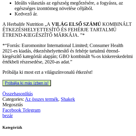
Ideális választás az egészség megőrzésére, a fogyásra, az
egészséges izomtömeg növelése céljából.
Kedvező ár.
A Herbalife Nutrition „A
VILÁG ELSŐ SZÁMÚ
KOMBINÁLT
ÉTKEZÉSHELYETTESÍTŐ ÉS FEHÉRJE TARTALMÚ
ÉTREND-KIEGÉSZÍTŐ MÁRKÁJA. ”­­*
*“Forrás: Euromonitor International Limited; Consumer Health
2021-es kiadás, étkezéshelyettesítő és fehérje tartalmú étrend-
kiegészítő kategóriái alapján; GBO kombinált %-os kiskereskedelmi
értékbeli részesedése, 2020-as adat.”
Próbálja ki most ezt a világszínvonalú étkezést!
Próbálja ki más ízben is!
Összehasonlítás
Categories:
Az összes termék
,
Shakek
Megosztás
Facebook
Telegram
bezár
Kategóriák