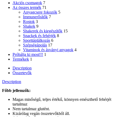
Akciós csomagok
7
Az összes termék
71
Anyagcsere fokozók
5
Immunerősítők
7
Rostok
3
Shakek
9
Shakerek és kiegészítők
15
Snackek és fehérjék
8
Sporttáplálkozás
6
Szépségápolás
17
Vitaminok és ásványi anyagok
4
Próbálja ki most!!!
1
Termékek
1
Description
Összetevők
Description
Főbb jellemzők:
Magas minőségű, teljes értékű, könnyen emészthető fehérjét
tartalmaz
Nem tartalmaz glutént.
Kizárólag vegán összetevőkből áll.