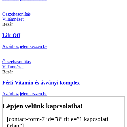
Összehasonlítás
Villámnézet
Bezár
Lift-Off
Az árhoz jelentkezzen be
Összehasonlítás
Villámnézet
Bezár
Férfi Vitamin és ásványi komplex
Az árhoz jelentkezzen be
Lépjen velünk kapcsolatba!
[contact-form-7 id=”8″ title=”1 kapcsolati
űrlap”]