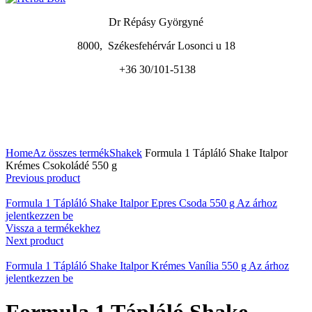
Dr Répásy Györgyné
8000, Székesfehérvár Losonci u 18
+36 30/101-5138
A nagyításhoz kattintson a képre
Home
Az összes termék
Shakek
Formula 1 Tápláló Shake Italpor
Krémes Csokoládé 550 g
Previous product
Formula 1 Tápláló Shake Italpor Epres Csoda 550 g
Az árhoz
jelentkezzen be
Vissza a termékekhez
Next product
Formula 1 Tápláló Shake Italpor Krémes Vanília 550 g
Az árhoz
jelentkezzen be