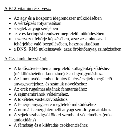
A B12-vitamin részt vesz:
Az agy és a központi idegrendszer működésében
A vérképzés folyamatában.
a sejtek anyagcseréjében
szív és keringési rendszer megfelelő működésében
a szervezet fehérje képzésében, azaz az aminosavak
fehérjékbe való beépülésében, hasznosulásában
a DNS, RNS nukeinsavak, azaz örökítőanyag szintézisében.
A C-vitamin hozzájárul:
A kötőszövetekben a megfelelő kollagénképződéshez
(nélkülözhetetlen koenzime) és sebgyógyuláshoz.
Az immunvédelemben fontos fehérvérsejtek megfelelő
anyagcseréjéhez, és számuk növeléséhez
Az erek rugalmasságának fenntartásához
A sejtmembránok védelméhez.
A tökéletes vasfelszívódáshoz
A fehérje-anyagcsere megfelelő működéséhez
A normális energiatermelő anyagcsere-folyamatokhoz
A sejtek szabadgyökökkel szembeni védelméhez (erős
antioxidáns)
A fáradság és a kifáradás csökkentéséhez