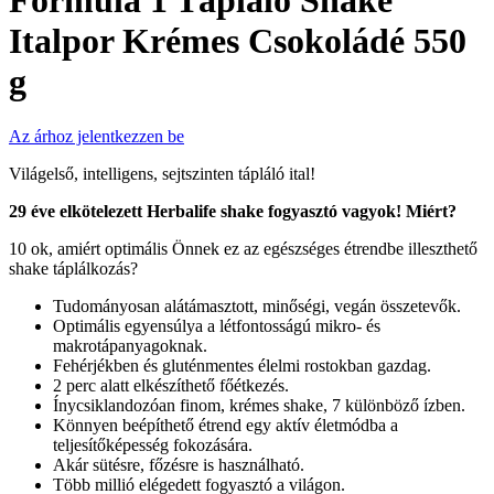
Formula 1 Tápláló Shake
Italpor Krémes Csokoládé 550
g
Az árhoz jelentkezzen be
Világelső, intelligens, sejtszinten tápláló ital!
29 éve elkötelezett Herbalife shake fogyasztó vagyok! Miért?
10 ok, amiért optimális Önnek ez az egészséges étrendbe illeszthető
shake táplálkozás?
Tudományosan alátámasztott, minőségi, vegán összetevők.
Optimális egyensúlya a létfontosságú mikro- és
makrotápanyagoknak.
Fehérjékben és gluténmentes élelmi rostokban gazdag.
2 perc alatt elkészíthető főétkezés.
Ínycsiklandozóan finom, krémes shake, 7 különböző ízben.
Könnyen beépíthető étrend egy aktív életmódba a
teljesítőképesség fokozására.
Akár sütésre, főzésre is használható.
Több millió elégedett fogyasztó a világon.