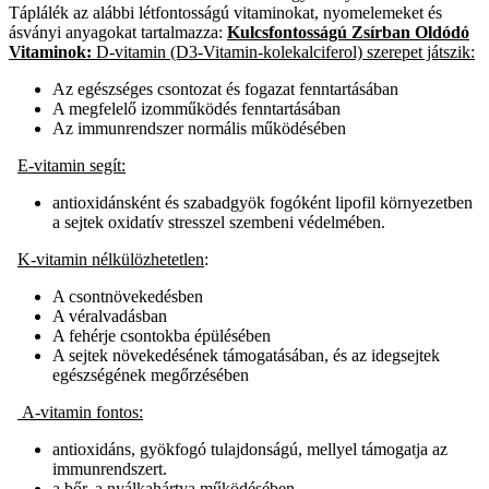
Táplálék az alábbi létfontosságú vitaminokat, nyomelemeket és
ásványi anyagokat tartalmazza:
Kulcsfontosságú Zsírban Oldódó
Vitaminok:
D-vitamin
(D3-Vitamin-
kolekalciferol) szerepet játszik:
Az egészséges csontozat és fogazat fenntartásában
A megfelelő izomműködés fenntartásában
Az immunrendszer normális működésében
E-vitamin segít:
antioxidánsként és szabadgyök fogóként lipofil környezetben
a sejtek oxidatív stresszel szembeni védelmében.
K-vitamin nélkülözhetetlen
:
A csontnövekedésben
A véralvadásban
A fehérje csontokba épülésében
A sejtek növekedésének támogatásában, és az idegsejtek
egészségének megőrzésében
A-vitamin fontos:
antioxidáns, gyökfogó tulajdonságú, mellyel támogatja az
immunrendszert.
a bőr, a nyálkahártya működésében.