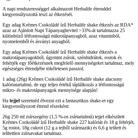
A napi rendszerességgel alkalmazott Herbalife étrenddel
kiegyensúlyozottá teszi az étkezését.
Egy adag Krémes Csokoládé ízű Herbalife shake étkezés az RDA*
azaz az Ajánlott Napi Tápanyagbevitel >33%-át tartalmazza 25
különböző létfontosságú mikrotápanyagból, azaz vitaminból,
nyomelemből és ásványi anyagból.
Egy adag Krémes Csokoládé ízű Herbalife shake étkezés a
makrotápanyagokból, úgymint zsírok, szénhidrátok, rostok és
fehérjék egy főétkezésnek megfelelő mennyiségeket tartalmaz, mely
egészséges étrendjébe tökéletesen passzol.
1 adag (26g) Krémes Csokoládé ízű Herbalife shake alacsony
kalóriatartalmú, de egy teljes értékű táplálkozás a létfontosságú
mikro- és makrotápanyagok mennyisége alapján!
Ha
tejjel
szeretnéd élvezni ezt a fantasztikus shake-et egy
kiegyensúlyozott étrend részeként:
26g 250 ml zsírszegény (1,5 %-os zsírtartalmú) tejjel elkészített
Krémes Csokoládé ízű Herbalife shake 227 kalóriát és 18 g fehérjét,
5g rostot, 18g cukrot (12 g a tejből származik) és 6,6 g telített és
telítettlen zsírsavakat tartalmaz.