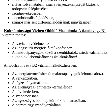
a látás folyamatában, azaz a fényérzékenységét biztosító
rodopszin felépítésében
csontnövekedésben
az embrionális fejlődésben,
számos más sejt differenciálódásának irányításában.
Kulcsfontosságú Vízben Oldódó Vitaminok:
A tiamin vagy B1
Vitamin fontos:
A szívizom védelméhez
Az idegsejtek megfelelő működéséhez
A makrotápanyagok közül a szénhidrátok, zsírok valamint az
alkoholok lebontásához és átalakításához!
A riboflavin vagy B2 vitamin nélkülözhetetlen:
Az energiatermeléshez (a makrotápanyagok lebontásához).
A vérképzésben.
A légzés folyamatában.
Az ellenagyag (antitestek)-termelésben.
A növekedésben.
A szaporodásban.
Az egészséges bőr, haj, körmök fenntartásában.
A pajzsmirigy szabályozásában.