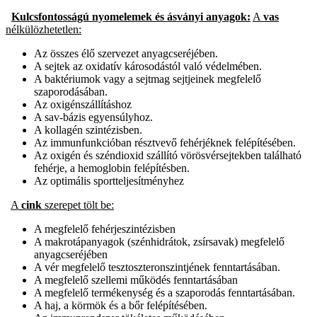
Kulcsfontosságú nyomelemek és ásványi anyagok:
A
vas
nélkülözhetetlen:
Az összes élő szervezet anyagcseréjében.
A sejtek az oxidatív károsodástól való védelmében.
A baktériumok vagy a sejtmag sejtjeinek megfelelő
szaporodásában.
Az oxigénszállításhoz
A sav-bázis egyensúlyhoz.
A kollagén szintézisben.
Az immunfunkcióban résztvevő fehérjéknek felépítésében.
Az oxigén és széndioxid szállító vörösvérsejtekben található
fehérje, a hemoglobin felépítésben.
Az optimális sportteljesítményhez
A
cink
szerepet tölt be:
A megfelelő fehérjeszintézisben
A makrotápanyagok (szénhidrátok, zsírsavak) megfelelő
anyagcseréjében
A vér megfelelő tesztoszteronszintjének fenntartásában.
A megfelelő szellemi működés fenntartásában
A megfelelő termékenység és a szaporodás fenntartásában.
A haj, a körmök és a bőr felépítésében.