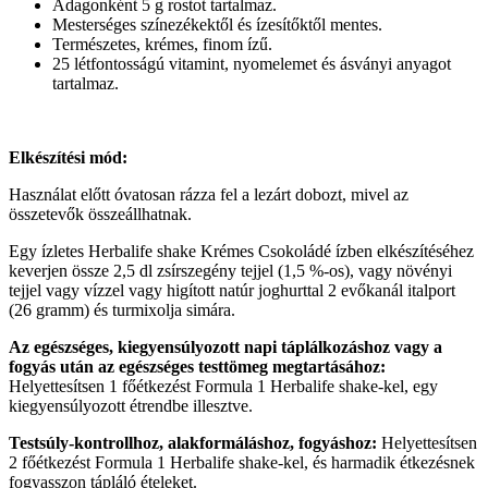
Adagonként 5 g rostot tartalmaz.
Mesterséges színezékektől és ízesítőktől mentes.
Természetes, krémes, finom ízű.
25 létfontosságú vitamint, nyomelemet és ásványi anyagot
tartalmaz.
Elkészítési mód:
Használat előtt óvatosan rázza fel a lezárt dobozt, mivel az
összetevők összeállhatnak.
Egy ízletes Herbalife shake Krémes Csokoládé ízben elkészítéséhez
keverjen össze 2,5 dl zsírszegény tejjel (1,5 %-os), vagy növényi
tejjel vagy vízzel vagy higított natúr joghurttal 2 evőkanál italport
(26 gramm) és turmixolja simára.
Az egészséges, kiegyensúlyozott napi táplálkozáshoz vagy a
fogyás után az egészséges testtömeg megtartásához:
Helyettesítsen 1 főétkezést Formula 1 Herbalife shake-kel, egy
kiegyensúlyozott étrendbe illesztve.
Testsúly-kontrollhoz, alakformáláshoz, fogyáshoz:
Helyettesítsen
2 főétkezést Formula 1 Herbalife shake-kel, és harmadik étkezésnek
fogyasszon tápláló ételeket.