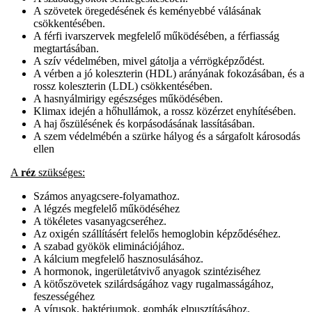
A szövetek öregedésének és keményebbé válásának
csökkentésében.
A férfi ivarszervek megfelelő működésében, a férfiasság
megtartásában.
A szív védelmében, mivel gátolja a vérrögképződést.
A vérben a jó koleszterin (HDL) arányának fokozásában, és a
rossz koleszterin (LDL) csökkentésében.
A hasnyálmirigy egészséges működésében.
Klimax idején a hőhullámok, a rossz közérzet enyhítésében.
A haj őszülésének és korpásodásának lassításában.
A szem védelmébén a szürke hályog és a sárgafolt károsodás
ellen
A
réz
szükséges:
Számos anyagcsere-folyamathoz.
A légzés megfelelő működéséhez
A tökéletes vasanyagcseréhez.
Az oxigén szállításért felelős hemoglobin képződéséhez.
A szabad gyökök eliminációjához.
A kálcium megfelelő hasznosulásához.
A hormonok, ingerületátvivő anyagok szintéziséhez
A kötőszövetek szilárdságához vagy rugalmasságához,
feszességéhez
A vírusok, baktériumok, gombák elpusztításához.