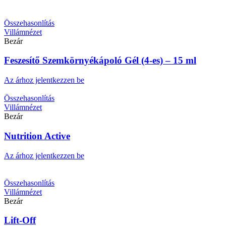
Összehasonlítás
Villámnézet
Bezár
Feszesítő Szemkörnyékápoló Gél (4-es) – 15 ml
Az árhoz jelentkezzen be
Összehasonlítás
Villámnézet
Bezár
Nutrition Active
Az árhoz jelentkezzen be
Összehasonlítás
Villámnézet
Bezár
Lift-Off