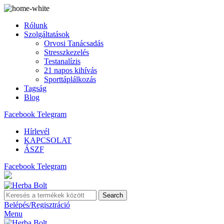
Rólunk
Szolgáltatások
Orvosi Tanácsadás
Stresszkezelés
Testanalízis
21 napos kihívás
Sporttáplálkozás
Tagság
Blog
Facebook
Telegram
Hírlevél
KAPCSOLAT
ÁSZF
Facebook
Telegram
Search
Belépés/Regisztráció
Menu