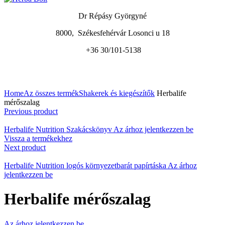
Dr Répásy Györgyné
8000, Székesfehérvár Losonci u 18
+36 30/101-5138
A nagyításhoz kattintson a képre
Home
Az összes termék
Shakerek és kiegészítők
Herbalife
mérőszalag
Previous product
Herbalife Nutrition Szakácskönyv
Az árhoz jelentkezzen be
Vissza a termékekhez
Next product
Herbalife Nutrition logós környezetbarát papírtáska
Az árhoz
jelentkezzen be
Herbalife mérőszalag
Az árhoz jelentkezzen be