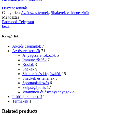
Összehasonlítás
Categories:
Az összes termék
,
Shakerek és kiegészítők
Megosztás
Facebook
Telegram
bezár
Kategóriák
Akciós csomagok
7
Az összes termék
71
Anyagcsere fokozók
5
Immunerősítők
7
Rostok
3
Shakek
9
Shakerek és kiegészítők
15
Snackek és fehérjék
8
Sporttáplálkozás
6
Szépségápolás
17
Vitaminok és ásványi anyagok
4
Próbálja ki most!!!
1
Termékek
1
Related products