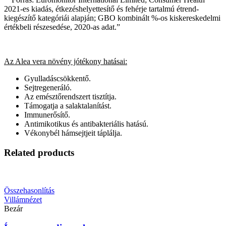
2021-es kiadás, étkezéshelyettesítő és fehérje tartalmú étrend-
kiegészítő kategóriái alapján; GBO kombinált %-os kiskereskedelmi
értékbeli részesedése, 2020-as adat.”
Az Alea vera növény jótékony hatásai:
Gyulladáscsökkentő.
Sejtregeneráló.
Az emésztőrendszert tisztítja.
Támogatja a salaktalanítást.
Immunerősítő.
Antimikotikus és antibakteriális hatású.
Vékonybél hámsejtjeit táplálja.
Related products
Összehasonlítás
Villámnézet
Bezár