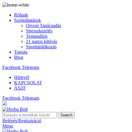
Rólunk
Szolgáltatások
Orvosi Tanácsadás
Stresszkezelés
Testanalízis
21 napos kihívás
Sporttáplálkozás
Tagság
Blog
Facebook
Telegram
Hírlevél
KAPCSOLAT
ÁSZF
Facebook
Telegram
Search
Belépés/Regisztráció
Menu