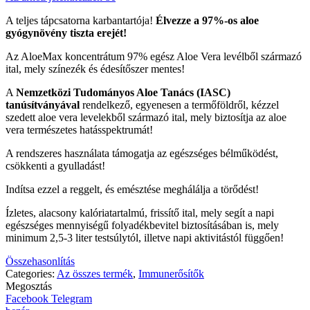
A teljes tápcsatorna karbantartója!
Élvezze a 97%-os aloe
gyógynövény tiszta erejét!
Az AloeMax koncentrátum 97% egész Aloe Vera levélből származó
ital, mely színezék és édesítőszer mentes!
A
Nemzetközi Tudományos Aloe Tanács (IASC)
tanúsítványával
rendelkező, egyenesen a termőföldről, kézzel
szedett aloe vera levelekből származó ital, mely biztosítja az aloe
vera természetes hatásspektrumát!
A rendszeres használata támogatja az egészséges bélműködést,
csökkenti a gyulladást!
Indítsa ezzel a reggelt, és emésztése meghálálja a törődést!
Ízletes, alacsony kalóriatartalmú, frissítő ital, mely segít a napi
egészséges mennyiségű folyadékbevitel biztosításában is, mely
minimum 2,5-3 liter testsúlytól, illetve napi aktivitástól függően!
Összehasonlítás
Categories:
Az összes termék
,
Immunerősítők
Megosztás
Facebook
Telegram