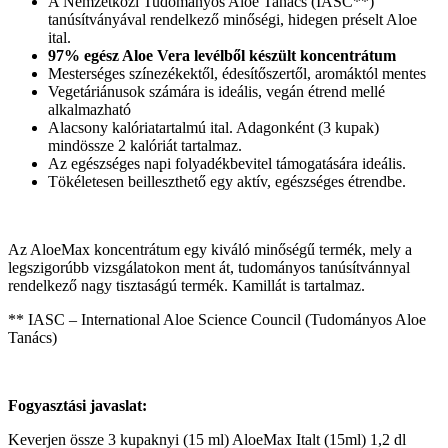
A Nemzetközi Tudományos Aloe Tanács (IASC**)
tanúsítványával rendelkező minőségi, hidegen préselt Aloe
ital.
97% egész Aloe Vera levélből készült koncentrátum
Mesterséges színezékektől, édesítőszertől, aromáktól mentes
Vegetáriánusok számára is ideális, vegán étrend mellé
alkalmazható
Alacsony kalóriatartalmú ital. Adagonként (3 kupak)
mindössze 2 kalóriát tartalmaz.
Az egészséges napi folyadékbevitel támogatására ideális.
Tökéletesen beilleszthető egy aktív, egészséges étrendbe.
Az AloeMax koncentrátum egy kiváló minőségű termék, mely a
legszigorúbb vizsgálatokon ment át, tudományos tanúsítvánnyal
rendelkező nagy tisztaságú termék. Kamillát is tartalmaz.
** IASC – International Aloe Science Council (Tudományos Aloe
Tanács)
Fogyasztási javaslat:
Keverjen össze 3 kupaknyi (15 ml) AloeMax Italt (15ml) 1,2 dl