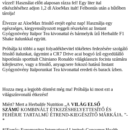
vízzel! Használat előtt alaposan rázza fel! Egy liter ital
elkészítéséhez adjon 1,2 dl AloeMax italt! Felbontás után a hűtőben
tárolja!
Élvezze az AloeMax frissítő erejét egész nap! Használja egy
egészséges, kiegyensúlyozott reggeli részeként az Instant
Gyógynövény Italpor Tea kivonattal és bármelyik ízű Herbalife F1
Shake italunkkal együtt.
Próbálja ki többi a napi folyadékbevitel tökéletes fedezésére szolgáló
frissítő italunkat, úgymint a CR7 Drive acai bogyó ízű egyedülálló
hipotóniás sportitalt Chirsiano Ronaldo világklasszis focista számára
kifejlesztve, vagy a frissítő, anyagcsere fokozó hatású Instant
Gyógynövény Italporunkat Tea kivonattal eredeti és barack ízben.
Hozza meg a legjobb döntést még ma! Próbálja ki most ezt a
világszínvonalú étkezést!
Miért? Mert a Herbalife Nutrition „A
VILÁG ELSŐ
SZÁMÚ
KOMBINÁLT ÉTKEZÉSHELYETTESÍTŐ ÉS
FEHÉRJE TARTALMÚ ÉTREND-KIEGÉSZÍTŐ MÁRKÁJA. ”­­
*
*“Forrás: Euromonitor International Limited; Consumer Health