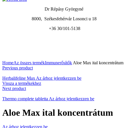
Dr Répásy Györgyné
8000, Székesfehérvár Losonci u 18
+36 30/101-5138
A nagyításhoz kattintson a képre
Home
Az összes termék
Immunerősítők
Aloe Max ital koncentrátum
Previous product
Herbalifeline Max
Az árhoz jelentkezzen be
Vissza a termékekhez
Next product
Thermo complete tabletta
Az árhoz jelentkezzen be
Aloe Max ital koncentrátum
Az árhoz jelentkezzen be