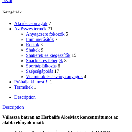
bezár
Kategóriák
Akciós csomagok
7
Az összes termék
71
Anyagcsere fokozók
5
Immunerősítők
7
Rostok
3
Shakek
9
Shakerek és kiegészítők
15
Snackek és fehérjék
8
Sporttáplálkozás
6
Szépségápolás
17
Vitaminok és ásványi anyagok
4
Próbálja ki most!!!
1
Termékek
1
Description
Description
Válassza bátran az Herbalife AloeMax koncentrátumot az
alábbi előnyök miatt: