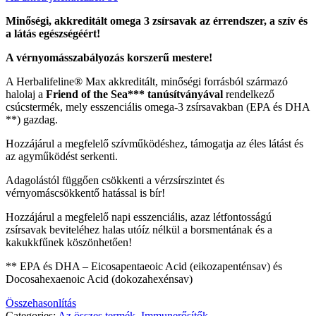
Minőségi, akkreditált omega 3 zsírsavak az érrendszer, a szív és
a látás egészségéért!
A vérnyomásszabályozás korszerű mestere!
A Herbalifeline® Max akkreditált, minőségi forrásból származó
halolaj a
Friend of the Sea*** tanúsítványával
rendelkező
csúcstermék, mely esszenciális omega-3 zsírsavakban (EPA és DHA
**) gazdag.
Hozzájárul a megfelelő szívműködéshez, támogatja az éles látást és
az agyműködést serkenti.
Adagolástól függően csökkenti a vérzsírszintet és
vérnyomáscsökkentő hatással is bír!
Hozzájárul a megfelelő napi esszenciális, azaz létfontosságú
zsírsavak beviteléhez halas utóíz nélkül a borsmentának és a
kakukkfűnek köszönhetően!
** EPA és DHA – Eicosapentaeoic Acid (eikozapenténsav) és
Docosahexaenoic Acid (dokozahexénsav)
Összehasonlítás
Categories:
Az összes termék
,
Immunerősítők