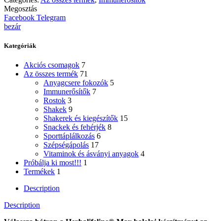
Megosztás
Facebook
Telegram
bezár
Kategóriák
Akciós csomagok
7
Az összes termék
71
Anyagcsere fokozók
5
Immunerősítők
7
Rostok
3
Shakek
9
Shakerek és kiegészítők
15
Snackek és fehérjék
8
Sporttáplálkozás
6
Szépségápolás
17
Vitaminok és ásványi anyagok
4
Próbálja ki most!!!
1
Termékek
1
Description
Description