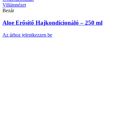
Villámnézet
Bezár
Aloe Erősítő Hajkondícionáló – 250 ml
Az árhoz jelentkezzen be
Összehasonlítás
Villámnézet
Bezár
Instant Gyógynövény italpor eredeti íz
Az árhoz jelentkezzen be
Összehasonlítás
Villámnézet
Bezár
Aloe Nyugtató Krémzselé – 200ml
Az árhoz jelentkezzen be