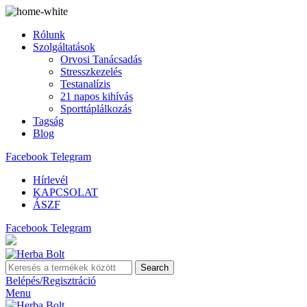
Rólunk
Szolgáltatások
Orvosi Tanácsadás
Stresszkezelés
Testanalízis
21 napos kihívás
Sporttáplálkozás
Tagság
Blog
Facebook
Telegram
Hírlevél
KAPCSOLAT
ÁSZF
Facebook
Telegram
Search
Belépés/Regisztráció
Menu