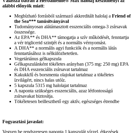
Válassza bátran a Herbalifeline® Max halolaj készítményt az
alábbi előnyök miatt
:
Megbízható forrásból származó akkreditált halolaj a
Friend of
the Sea*** tanúsítványával
Tudományosan alátámasztott esszenciális omega-3 zsírsavak
összessége.
Az EPA** és DHA** támogatja a szív működését, fenntartja
a vér triglicerid szintjét és a normális vérnyomást.
A DHA** a normális agyi funkciók és a normális látás
fenntartásához is nélkülözhetetlen.
Vegetáriánus gélkapszula
Gélkapszulánként tökéletes arányban (375 mg: 250 mg) EPA
és DHA esszenciális zsírsavat tartalmaz
Kakukkfű és borsmenta olajokat tartalmaz a tökéletes
ízvilágért, nincs halas utóíz.
5 kapszula 5315 mg halolajat tartalmaz
A naponta szükséges esszenciális, azaz létfontosságú
zsírsavakat biztosítja.
Tökéletesen beilleszthető egy aktív, egészséges étrendbe
Fogyasztási javaslat:
Vegyen be rendszeresen naponta 1 kapszulát vízzel, étkezések