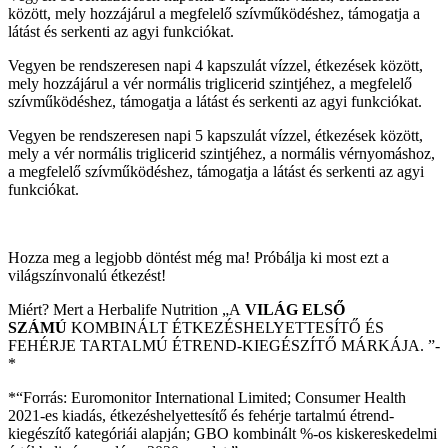
között, mely hozzájárul a megfelelő szívműködéshez, támogatja a
látást és serkenti az agyi funkciókat.
Vegyen be rendszeresen napi 4 kapszulát vízzel, étkezések között,
mely hozzájárul a vér normális triglicerid szintjéhez, a megfelelő
szívműködéshez, támogatja a látást és serkenti az agyi funkciókat.
Vegyen be rendszeresen napi 5 kapszulát vízzel, étkezések között,
mely a vér normális triglicerid szintjéhez, a normális vérnyomáshoz,
a megfelelő szívműködéshez, támogatja a látást és serkenti az agyi
funkciókat.
Hozza meg a legjobb döntést még ma! Próbálja ki most ezt a
világszínvonalú étkezést!
Miért? Mert a Herbalife Nutrition „A
VILÁG ELSŐ
SZÁMÚ
KOMBINÁLT ÉTKEZÉSHELYETTESÍTŐ ÉS
FEHÉRJE TARTALMÚ ÉTREND-KIEGÉSZÍTŐ MÁRKÁJA. ”­­
*
*“Forrás: Euromonitor International Limited; Consumer Health
2021-es kiadás, étkezéshelyettesítő és fehérje tartalmú étrend-
kiegészítő kategóriái alapján; GBO kombinált %-os kiskereskedelmi