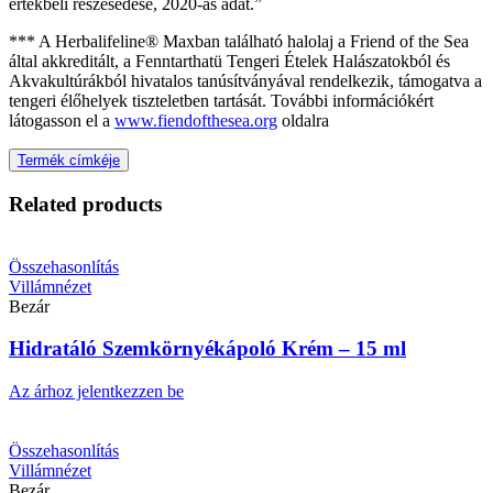
értékbeli részesedése, 2020-as adat.”
*** A Herbalifeline® Maxban található halolaj a Friend of the Sea
által akkreditált, a Fenntarthatü Tengeri Ételek Halászatokból és
Akvakultúrákból hivatalos tanúsítványával rendelkezik, támogatva a
tengeri élőhelyek tiszteletben tartását. További információkért
látogasson el a
www.fiendofthesea.org
oldalra
Termék címkéje
Related products
Összehasonlítás
Villámnézet
Bezár
Hidratáló Szemkörnyékápoló Krém – 15 ml
Az árhoz jelentkezzen be
Összehasonlítás
Villámnézet
Bezár