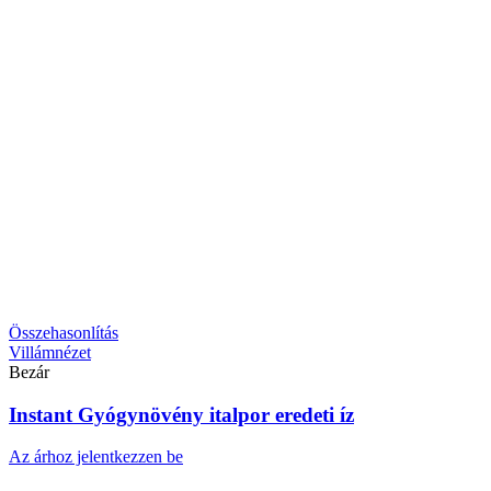
Összehasonlítás
Villámnézet
Bezár
Feszesítő Szemkörnyékápoló Gél (4-es) – 15 ml
Az árhoz jelentkezzen be
Lépjen velünk kapcsolatba!
[contact-form-7 id=”8″ title=”1 kapcsolati
űrlap”]
Herba-bolt.hu
8000, Székesfehérvár Losonci u 18
Tel: +36 30/101-5138
info@herba-bolt.hu
Adatvédelmi tájékoztató