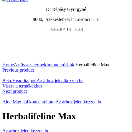
Dr Répásy Györgyné
8000, Székesfehérvár Losonci u 18
+36 30/101-5138
A nagyításhoz kattintson a képre
Home
Az összes termék
Immunerősítők
Herbalifeline Max
Previous product
Beta-Heart italpor
Az árhoz jelentkezzen be
Vissza a termékekhez
Next product
Aloe Max ital koncentrátum
Az árhoz jelentkezzen be
Herbalifeline Max
Az árhoz jelentkezzen be