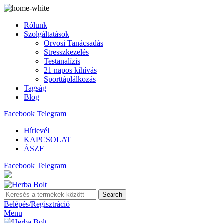
Rólunk
Szolgáltatások
Orvosi Tanácsadás
Stresszkezelés
Testanalízis
21 napos kihívás
Sporttáplálkozás
Tagság
Blog
Facebook
Telegram
Hírlevél
KAPCSOLAT
ÁSZF
Facebook
Telegram
Search
Belépés/Regisztráció
Menu