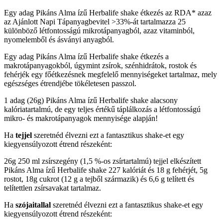
Egy adag Pikáns Alma ízű Herbalife shake étkezés az RDA* azaz
az Ajánlott Napi Tápanyagbevitel >33%-át tartalmazza 25
különböző létfontosságú mikrotápanyagból, azaz vitaminból,
nyomelemből és ásványi anyagból.
Egy adag Pikáns Alma ízű Herbalife shake étkezés a
makrotápanyagokból, úgymint zsírok, szénhidrátok, rostok és
fehérjék egy főétkezésnek megfelelő mennyiségeket tartalmaz, mely
egészséges étrendjébe tökéletesen passzol.
1 adag (26g) Pikáns Alma ízű Herbalife shake alacsony
kalóriatartalmú, de egy teljes értékű táplálkozás a létfontosságú
mikro- és makrotápanyagok mennyisége alapján!
Ha
tejjel
szeretnéd élvezni ezt a fantasztikus shake-et egy
kiegyensúlyozott étrend részeként:
26g 250 ml zsírszegény (1,5 %-os zsírtartalmú) tejjel elkészített
Pikáns Alma ízű Herbalife shake 227 kalóriát és 18 g fehérjét, 5g
rostot, 18g cukrot (12 g a tejből származik) és 6,6 g telített és
telítettlen zsírsavakat tartalmaz.
Ha
szójaitallal
szeretnéd élvezni ezt a fantasztikus shake-et egy
kiegyensúlyozott étrend részeként: