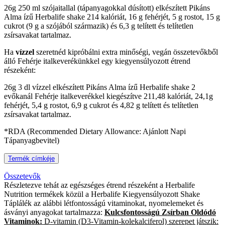
26g 250 ml szójaitallal (tápanyagokkal dúsított) elkészített Pikáns
Alma ízű Herbalife shake 214 kalóriát, 16 g fehérjét, 5 g rostot, 15 g
cukrot (9 g a szójából származik) és 6,3 g telített és telítetlen
zsírsavakat tartalmaz.
Ha
vízzel
szeretnéd kipróbálni extra minőségi, vegán összetevőkből
álló Fehérje italkeverékünkkel egy kiegyensúlyozott étrend
részeként:
26g 3 dl vízzel elkészített Pikáns Alma ízű Herbalife shake 2
evőkanál Fehérje italkeverékkel kiegészítve 211,48 kalóriát, 24,1g
fehérjét, 5,4 g rostot, 6,9 g cukrot és 4,82 g telített és telítetlen
zsírsavakat tartalmaz.
*RDA (Recommended Dietary Allowance: Ajánlott Napi
Tápanyagbevitel)
Termék címkéje
Összetevők
Részletezve tehát az egészséges étrend részeként a Herbalife
Nutrition termékek közül a Herbalife Kiegyensúlyozott Shake
Táplálék az alábbi létfontosságú vitaminokat, nyomelemeket és
ásványi anyagokat tartalmazza:
Kulcsfontosságú Zsírban Oldódó
Vitaminok:
D-vitamin
(D3-Vitamin-
kolekalciferol) szerepet játszik: