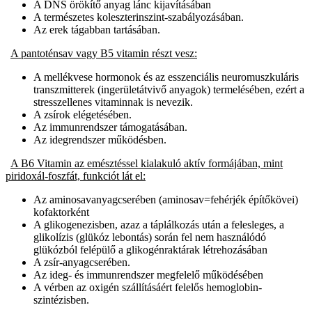
A DNS örökítő anyag lánc kijavításában
A természetes koleszterinszint-szabályozásában.
Az erek tágabban tartásában.
A pantoténsav vagy B5 vitamin részt vesz:
A mellékvese hormonok és az esszenciális neuromuszkuláris
transzmitterek (ingerületátvivő anyagok) termelésében, ezért a
stresszellenes vitaminnak is nevezik.
A zsírok elégetésében.
Az immunrendszer támogatásában.
Az idegrendszer működésben.
A B6 Vitamin az emésztéssel kialakuló aktív formájában, mint
piridoxál-foszfát, funkciót lát el:
Az aminosavanyagcserében (aminosav=fehérjék építőkövei)
kofaktorként
A glikogenezisben, azaz a táplálkozás után a felesleges, a
glikolízis (glükóz lebontás) során fel nem használódó
glükózból felépülő a glikogénraktárak létrehozásában
A zsír-anyagcserében.
Az ideg- és immunrendszer megfelelő működésében
A vérben az oxigén szállításáért felelős hemoglobin-
szintézisben.