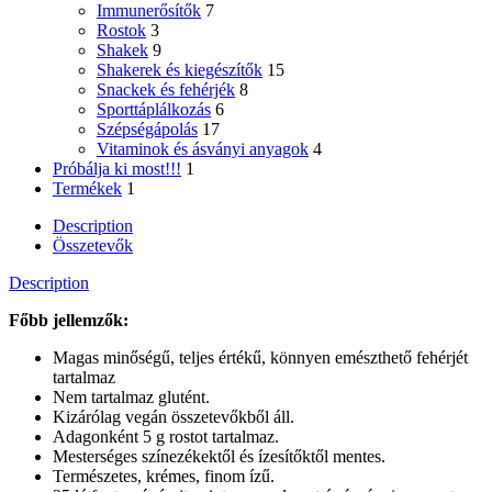
Immunerősítők
7
Rostok
3
Shakek
9
Shakerek és kiegészítők
15
Snackek és fehérjék
8
Sporttáplálkozás
6
Szépségápolás
17
Vitaminok és ásványi anyagok
4
Próbálja ki most!!!
1
Termékek
1
Description
Összetevők
Description
Főbb jellemzők:
Magas minőségű, teljes értékű, könnyen emészthető fehérjét
tartalmaz
Nem tartalmaz glutént.
Kizárólag vegán összetevőkből áll.
Adagonként 5 g rostot tartalmaz.
Mesterséges színezékektől és ízesítőktől mentes.
Természetes, krémes, finom ízű.