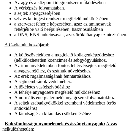
Az agy és a központi idegrendszer működésében
A vérképzés folyamatában.
a sejtek anyagcseréjében
szív és keringési rendszer megfelelő működésében
a szervezet fehérje képzésében, azaz az aminosavak
fehérjékbe való beépülésében, hasznosulásában
a DNS, RNS nukeinsavak, azaz örökítőanyag szintézisében.
A C-vitamin hozzájárul:
A kötőszövetekben a megfelelő kollagénképződéshez
(nélkülözhetetlen koenzime) és sebgyógyuláshoz.
Az immunvédelemben fontos fehérvérsejtek megfelelő
anyagcseréjéhez, és számuk növeléséhez
Az erek rugalmasságának fenntartásához
A sejtmembránok védelméhez.
A tökéletes vasfelszívódáshoz
A fehérje-anyagcsere megfelelő működéséhez
A normális energiatermelő anyagcsere-folyamatokhoz
A sejtek szabadgyökökkel szembeni védelméhez (erős
antioxidáns)
A fáradság és a kifáradás csökkentéséhez
Kulcsfontosságú nyomelemek és ásványi anyagok:
A
vas
nélkülözhetetlen: