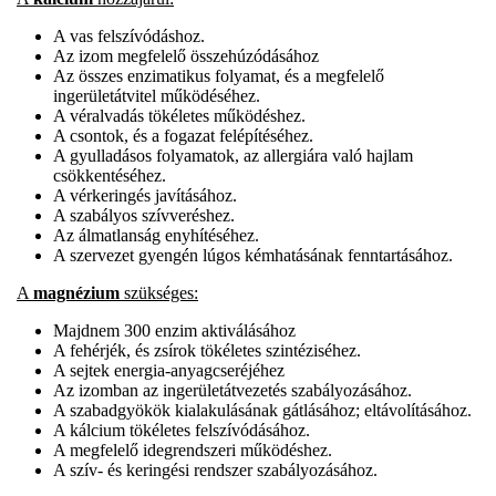
A vas felszívódáshoz.
Az izom megfelelő összehúzódásához
Az összes enzimatikus folyamat, és a megfelelő
ingerületátvitel működéséhez.
A véralvadás tökéletes működéshez.
A csontok, és a fogazat felépítéséhez.
A gyulladásos folyamatok, az allergiára való hajlam
csökkentéséhez.
A vérkeringés javításához.
A szabályos szívveréshez.
Az álmatlanság enyhítéséhez.
A szervezet gyengén lúgos kémhatásának fenntartásához.
A
magnézium
szükséges:
Majdnem 300 enzim aktiválásához
A fehérjék, és zsírok tökéletes szintéziséhez.
A sejtek energia-anyagcseréjéhez
Az izomban az ingerületátvezetés szabályozásához.
A szabadgyökök kialakulásának gátlásához; eltávolításához.
A kálcium tökéletes felszívódásához.
A megfelelő idegrendszeri működéshez.
A szív- és keringési rendszer szabályozásához.