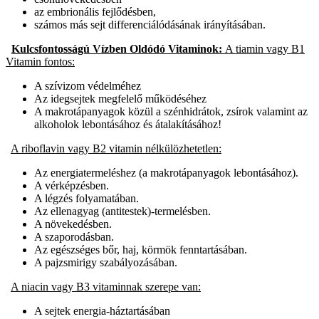
az embrionális fejlődésben,
számos más sejt differenciálódásának irányításában.
Kulcsfontosságú Vízben Oldódó Vitaminok:
A tiamin vagy B1
Vitamin fontos:
A szívizom védelméhez
Az idegsejtek megfelelő működéséhez
A makrotápanyagok közül a szénhidrátok, zsírok valamint az
alkoholok lebontásához és átalakításához!
A riboflavin vagy B2 vitamin nélkülözhetetlen:
Az energiatermeléshez (a makrotápanyagok lebontásához).
A vérképzésben.
A légzés folyamatában.
Az ellenagyag (antitestek)-termelésben.
A növekedésben.
A szaporodásban.
Az egészséges bőr, haj, körmök fenntartásában.
A pajzsmirigy szabályozásában.
A niacin vagy B3 vitaminnak szerepe van:
A sejtek energia-háztartásában