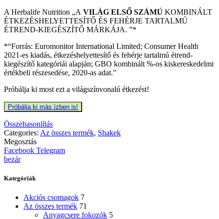
A Herbalife Nutrition „A
VILÁG ELSŐ SZÁMÚ
KOMBINÁLT
ÉTKEZÉSHELYETTESÍTŐ ÉS FEHÉRJE TARTALMÚ
ÉTREND-KIEGÉSZÍTŐ MÁRKÁJA. ”­­*
*“Forrás: Euromonitor International Limited; Consumer Health
2021-es kiadás, étkezéshelyettesítő és fehérje tartalmú étrend-
kiegészítő kategóriái alapján; GBO kombinált %-os kiskereskedelmi
értékbeli részesedése, 2020-as adat.”
Próbálja ki most ezt a világszínvonalú étkezést!
Próbálja ki más ízben is!
Összehasonlítás
Categories:
Az összes termék
,
Shakek
Megosztás
Facebook
Telegram
bezár
Kategóriák
Akciós csomagok
7
Az összes termék
71
Anyagcsere fokozók
5