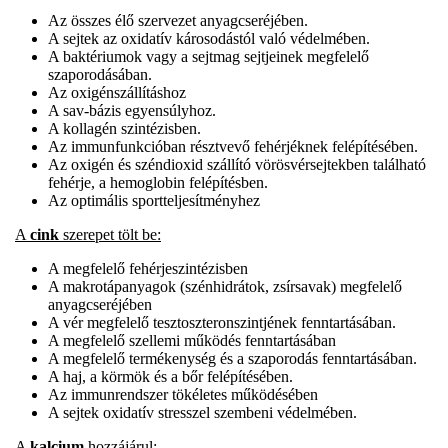
Az összes élő szervezet anyagcseréjében.
A sejtek az oxidatív károsodástól való védelmében.
A baktériumok vagy a sejtmag sejtjeinek megfelelő
szaporodásában.
Az oxigénszállításhoz
A sav-bázis egyensúlyhoz.
A kollagén szintézisben.
Az immunfunkcióban résztvevő fehérjéknek felépítésében.
Az oxigén és széndioxid szállító vörösvérsejtekben található
fehérje, a hemoglobin felépítésben.
Az optimális sportteljesítményhez
A
cink
szerepet tölt be:
A megfelelő fehérjeszintézisben
A makrotápanyagok (szénhidrátok, zsírsavak) megfelelő
anyagcseréjében
A vér megfelelő tesztoszteronszintjének fenntartásában.
A megfelelő szellemi működés fenntartásában
A megfelelő termékenység és a szaporodás fenntartásában.
A haj, a körmök és a bőr felépítésében.
Az immunrendszer tökéletes működésében
A sejtek oxidatív stresszel szembeni védelmében.
A
kalcium
hozzájárul: