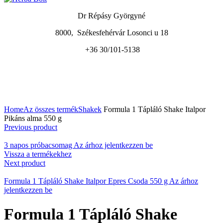
Dr Répásy Györgyné
8000, Székesfehérvár Losonci u 18
+36 30/101-5138
A nagyításhoz kattintson a képre
Home
Az összes termék
Shakek
Formula 1 Tápláló Shake Italpor
Pikáns alma 550 g
Previous product
3 napos próbacsomag
Az árhoz jelentkezzen be
Vissza a termékekhez
Next product
Formula 1 Tápláló Shake Italpor Epres Csoda 550 g
Az árhoz
jelentkezzen be
Formula 1 Tápláló Shake