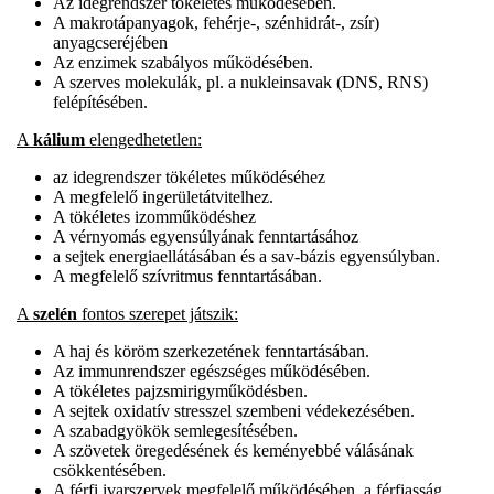
Az idegrendszer tökéletes működésében.
A makrotápanyagok, fehérje-, szénhidrát-, zsír)
anyagcseréjében
Az enzimek szabályos működésében.
A szerves molekulák, pl. a nukleinsavak (DNS, RNS)
felépítésében.
A
kálium
elengedhetetlen:
az idegrendszer tökéletes működéséhez
A megfelelő ingerületátvitelhez.
A tökéletes izomműködéshez
A vérnyomás egyensúlyának fenntartásához
a sejtek energiaellátásában és a sav-bázis egyensúlyban.
A megfelelő szívritmus fenntartásában.
A
szelén
fontos szerepet játszik:
A haj és köröm szerkezetének fenntartásában.
Az immunrendszer egészséges működésében.
A tökéletes pajzsmirigyműködésben.
A sejtek oxidatív stresszel szembeni védekezésében.
A szabadgyökök semlegesítésében.
A szövetek öregedésének és keményebbé válásának
csökkentésében.
A férfi ivarszervek megfelelő működésében, a férfiasság