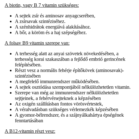
A biotin, vagy B 7 vitamin szükséges:
A sejtek zsír és aminosav anyagcserében,
A zsírsavak szintéziséhez.
A szénhidrátok energiává alakításához.
A bőr, a köröm és a haj szépségéhez.
A folsav B9 vitamin szerepe van:
A terhesség alatt az anyai szövetek növekedésében, a
terhesség korai szakaszában a fejlődő embrió gerincének
felépítésében.
Részt vesz a normális fehérje építőkövek (aminosavak)-
szintézisében
A megfelelő immunrendszer működésében.
A sejtek osztódása szempontjából nélkülözhetetlen vitamin.
Szerepe van még az immunrendszer nélkülözhetetlen
sejtjeinek, a fehérvérsejteknek a képzésében
Az oxigén szállításban fontos vörösvértestek,
A véralvadásban szükséges vérlemezkék képzésében
A gyomor-bélrendszer, és a szájnyálkahártya épségének
fenntartásában
A B12-vitamin részt vesz: