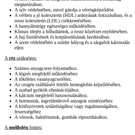
megtartásában.
A szív védelmében, mivel gátolja a vérrögképződést.
A vérben a jó koleszterin (HDL) arányának fokozásában, és a
rossz koleszterin (LDL) csökkentésében.
A hasnyálmirigy egészséges működésében.
Klimax idején a hőhullámok, a rossz közérzet enyhítésében.
A haj őszülésének és korpásodásának lassításában.
A szem védelmébén a szürke hályog és a sárgafolt károsodás
ellen
A
réz
szükséges:
Számos anyagcsere-folyamathoz.
A légzés megfelelő működéséhez
A tökéletes vasanyagcseréhez.
Az oxigén szállításért felelős hemoglobin képződéséhez.
A szabad gyökök eliminációjához.
A kálcium megfelelő hasznosulásához.
A hormonok, ingerületátvivő anyagok szintéziséhez
A kötőszövetek szilárdságához vagy rugalmasságához,
feszességéhez
A vírusok, baktériumok, gombák elpusztításához.
A
molibdén
fontos: