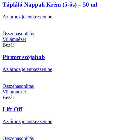
Tápláló Nappali Krém (5-ös) – 50 ml
Az árhoz jelentkezzen be
Összehasonlítás
Villámnézet
Bezár
Pirított szójabab
Az árhoz jelentkezzen be
Összehasonlítás
Villámnézet
Bezár
Lift-Off
Az árhoz jelentkezzen be
Összehasonlítás