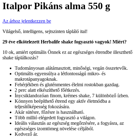
Italpor Pikáns alma 550 g
Az árhoz jelentkezzen be
Világelső, intelligens, sejtszinten tápláló ital!
29 éve elkötelezett Herbalife shake fogyasztó vagyok! Miért?
10 ok, amiért optimális Önnek ez az egészséges étrendbe illeszthető
shake táplálkozás?
Tudományosan alátámasztott, minőségi, vegán összetevők.
Optimális egyensúlya a létfontosságú mikro- és
makrotápanyagoknak.
Fehérjékben és gluténmentes élelmi rostokban gazdag.
2 perc alatt elkészíthető főétkezés.
Ínycsiklandozóan finom, krémes shake, 7 különböző ízben.
Könnyen beépíthető étrend egy aktív életmódba a
teljesítőképesség fokozására.
Akár sütésre, főzésre is használható.
Több millió elégedett fogyasztó a világon.
Ideális választás az egészség megőrzésére, a fogyásra, az
egészséges izomtömeg növelése céljából.
Kedvező ár.