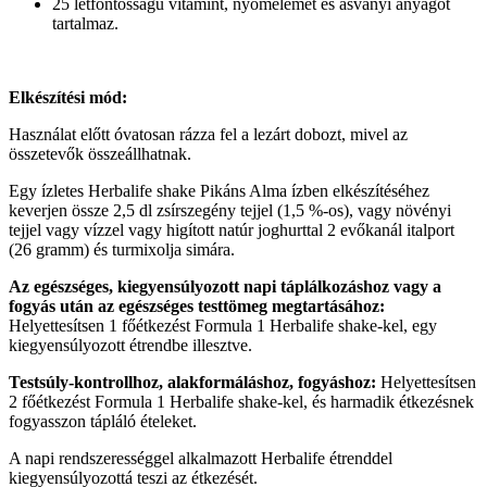
25 létfontosságú vitamint, nyomelemet és ásványi anyagot
tartalmaz.
Elkészítési mód:
Használat előtt óvatosan rázza fel a lezárt dobozt, mivel az
összetevők összeállhatnak.
Egy ízletes Herbalife shake Pikáns Alma ízben elkészítéséhez
keverjen össze 2,5 dl zsírszegény tejjel (1,5 %-os), vagy növényi
tejjel vagy vízzel vagy higított natúr joghurttal 2 evőkanál italport
(26 gramm) és turmixolja simára.
Az egészséges, kiegyensúlyozott napi táplálkozáshoz vagy a
fogyás után az egészséges testtömeg megtartásához:
Helyettesítsen 1 főétkezést Formula 1 Herbalife shake-kel, egy
kiegyensúlyozott étrendbe illesztve.
Testsúly-kontrollhoz, alakformáláshoz, fogyáshoz:
Helyettesítsen
2 főétkezést Formula 1 Herbalife shake-kel, és harmadik étkezésnek
fogyasszon tápláló ételeket.
A napi rendszerességgel alkalmazott Herbalife étrenddel
kiegyensúlyozottá teszi az étkezését.