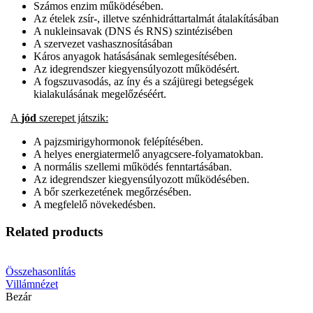
Számos enzim működésében.
Az ételek zsír-, illetve szénhidráttartalmát átalakításában
A nukleinsavak (DNS és RNS) szintézisében
A szervezet vashasznosításában
Káros anyagok hatásásának semlegesítésében.
Az idegrendszer kiegyensúlyozott működésért.
A fogszuvasodás, az íny és a szájüregi betegségek
kialakulásának megelőzéséért.
A
jód
szerepet játszik:
A pajzsmirigyhormonok felépítésében.
A helyes energiatermelő anyagcsere-folyamatokban.
A normális szellemi működés fenntartásában.
Az idegrendszer kiegyensúlyozott működésében.
A bőr szerkezetének megőrzésében.
A megfelelő növekedésben.
Related products
Összehasonlítás
Villámnézet
Bezár