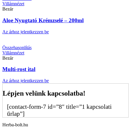
Villámnézet
Bezár
Aloe Nyugtató Krémzselé – 200ml
Az árhoz jelentkezzen be
Összehasonlítás
Villámnézet
Bezár
Multi-rost ital
Az árhoz jelentkezzen be
Lépjen velünk kapcsolatba!
[contact-form-7 id=”8″ title=”1 kapcsolati
űrlap”]
Herba-bolt.hu