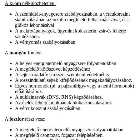
A
króm
nélkülözhetetlen:
A szénhidrát-anyagcsere szabályozásában, a vércukorszint
stabilizálásában az inzulin megfelelő felhasználásával, és a
glükóz lebontásával
A makrotápanyagok, úgymint koleszterin, zsír-és fehérje
szintézisben.
A vérnyomás szabályozásában
A
mangán
fontos:
A helyes energiatermelő anyagcsere folyamatokban
A megfelelő kötőszövet képződéséhez
A sejtek oxidatív stresszel szembeni védelméhez
A rosszindulatú sejtek kifejlődésének megakadályozásához.
Egyes hormonok (pl. a pajzsmirigy- vagy a nemi hormonok)
előállításához.
A nukleinsavak (DNS, RNS) képződéséhez.
Az ételek fehérjetartalmának biohasznosulásához.
A vércukorszint szabályozásában.
A
foszfor
részt vesz:
A megfelelő energiatermelő anyagcsere-folyamatokban
A megfelelő csontozat, fogazat felépítésében.