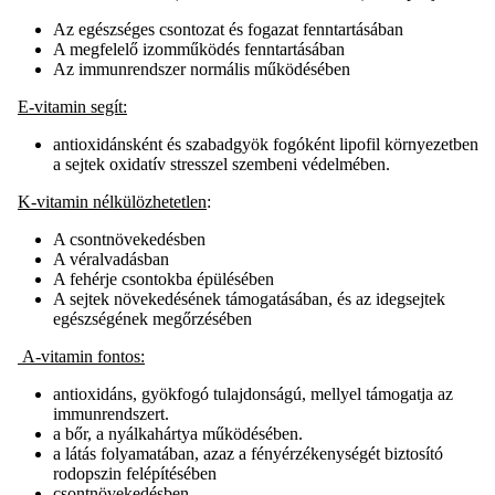
Az egészséges csontozat és fogazat fenntartásában
A megfelelő izomműködés fenntartásában
Az immunrendszer normális működésében
E-vitamin segít:
antioxidánsként és szabadgyök fogóként lipofil környezetben
a sejtek oxidatív stresszel szembeni védelmében.
K-vitamin nélkülözhetetlen
:
A csontnövekedésben
A véralvadásban
A fehérje csontokba épülésében
A sejtek növekedésének támogatásában, és az idegsejtek
egészségének megőrzésében
A-vitamin fontos:
antioxidáns, gyökfogó tulajdonságú, mellyel támogatja az
immunrendszert.
a bőr, a nyálkahártya működésében.
a látás folyamatában, azaz a fényérzékenységét biztosító
rodopszin felépítésében
csontnövekedésben