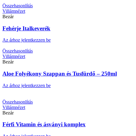
Összehasonlítás
Villámnézet
Bezár
Fehérje Italkeverék
Az árhoz jelentkezzen be
Összehasonlítás
Villámnézet
Bezár
Aloe Folyékony Szappan és Tusfürdő – 250ml
Az árhoz jelentkezzen be
Összehasonlítás
Villámnézet
Bezár
Férfi Vitamin és ásványi komplex