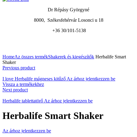
Dr Répásy Györgyné
8000, Székesfehérvár Losonci u 18
+36 30/101-5138
A nagyításhoz kattintson a képre
Home
Az összes termék
Shakerek és kiegészítők
Herbalife Smart
Shaker
Previous product
I love Herbalife mágneses kitűző
Az árhoz jelentkezzen be
Vissza a termékekhez
Next product
Herbalife tablettatörő
Az árhoz jelentkezzen be
Herbalife Smart Shaker
Az árhoz jelentkezzen be