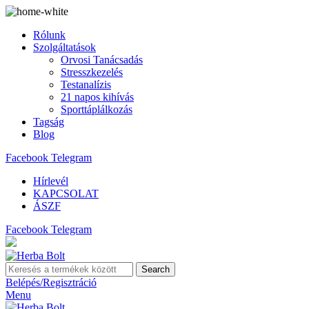
Rólunk
Szolgáltatások
Orvosi Tanácsadás
Stresszkezelés
Testanalízis
21 napos kihívás
Sporttáplálkozás
Tagság
Blog
Facebook
Telegram
Hírlevél
KAPCSOLAT
ÁSZF
Facebook
Telegram
Search
Belépés/Regisztráció
Menu