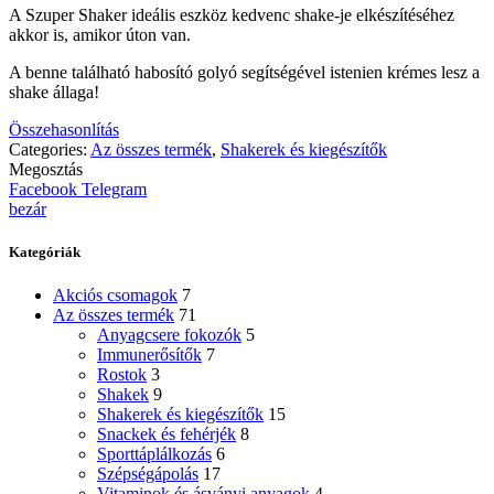
A Szuper Shaker ideális eszköz kedvenc shake-je elkészítéséhez
akkor is, amikor úton van.
A benne található habosító golyó segítségével istenien krémes lesz a
shake állaga!
Összehasonlítás
Categories:
Az összes termék
,
Shakerek és kiegészítők
Megosztás
Facebook
Telegram
bezár
Kategóriák
Akciós csomagok
7
Az összes termék
71
Anyagcsere fokozók
5
Immunerősítők
7
Rostok
3
Shakek
9
Shakerek és kiegészítők
15
Snackek és fehérjék
8
Sporttáplálkozás
6
Szépségápolás
17
Vitaminok és ásványi anyagok
4