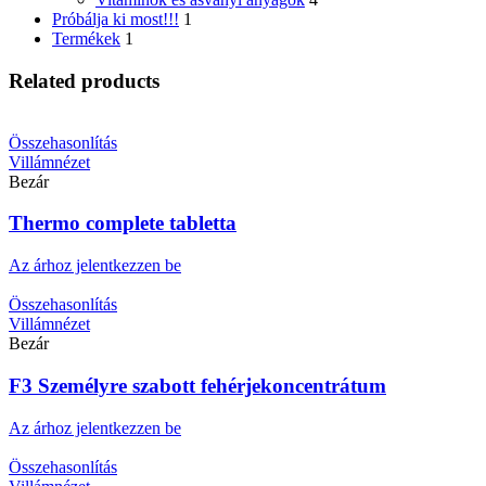
Próbálja ki most!!!
1
Termékek
1
Related products
Összehasonlítás
Villámnézet
Bezár
Thermo complete tabletta
Az árhoz jelentkezzen be
Összehasonlítás
Villámnézet
Bezár
F3 Személyre szabott fehérjekoncentrátum
Az árhoz jelentkezzen be
Összehasonlítás