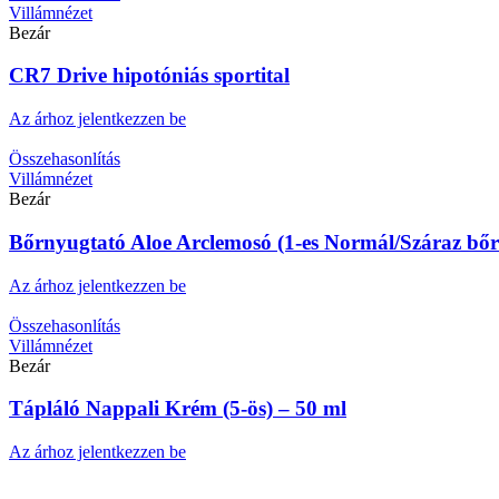
Villámnézet
Bezár
CR7 Drive hipotóniás sportital
Az árhoz jelentkezzen be
Összehasonlítás
Villámnézet
Bezár
Bőrnyugtató Aloe Arclemosó (1-es Normál/Száraz bőr
Az árhoz jelentkezzen be
Összehasonlítás
Villámnézet
Bezár
Tápláló Nappali Krém (5-ös) – 50 ml
Az árhoz jelentkezzen be