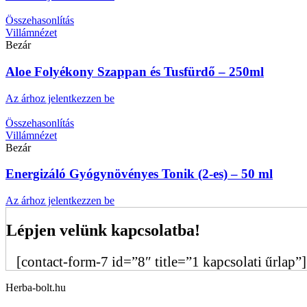
Összehasonlítás
Villámnézet
Bezár
Aloe Folyékony Szappan és Tusfürdő – 250ml
Az árhoz jelentkezzen be
Összehasonlítás
Villámnézet
Bezár
Energizáló Gyógynövényes Tonik (2-es) – 50 ml
Az árhoz jelentkezzen be
Lépjen velünk kapcsolatba!
[contact-form-7 id=”8″ title=”1 kapcsolati űrlap”]
Herba-bolt.hu