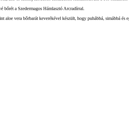
livé bőrét a Szedermagos Hámlasztó Arcradírral.
int aloe vera bőrbarát keverékével készült, hogy puhábbá, simábbá és 