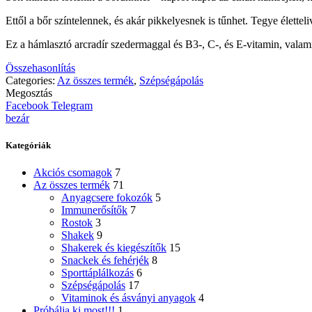
Ettől a bőr színtelennek, és akár pikkelyesnek is tűnhet. Tegye élette
Ez a hámlasztó arcradír szedermaggal és B3-, C-, és E-vitamin, valam
Összehasonlítás
Categories:
Az összes termék
,
Szépségápolás
Megosztás
Facebook
Telegram
bezár
Kategóriák
Akciós csomagok
7
Az összes termék
71
Anyagcsere fokozók
5
Immunerősítők
7
Rostok
3
Shakek
9
Shakerek és kiegészítők
15
Snackek és fehérjék
8
Sporttáplálkozás
6
Szépségápolás
17
Vitaminok és ásványi anyagok
4
Próbálja ki most!!!
1