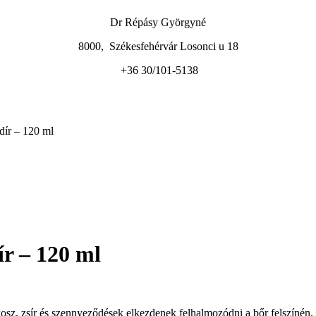
Dr Répásy Györgyné
8000, Székesfehérvár Losonci u 18
+36 30/101-5138
ír – 120 ml
r – 120 ml
kosz, zsír és szennyeződések elkezdenek felhalmozódni a bőr felszínén.