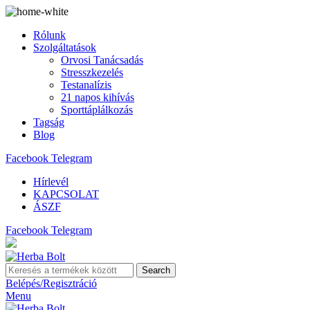
Rólunk
Szolgáltatások
Orvosi Tanácsadás
Stresszkezelés
Testanalízis
21 napos kihívás
Sporttáplálkozás
Tagság
Blog
Facebook
Telegram
Hírlevél
KAPCSOLAT
ÁSZF
Facebook
Telegram
Search
Belépés/Regisztráció
Menu