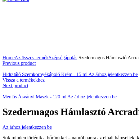
A nagyításhoz kattintson a képre
Home
Az összes termék
Szépségápolás
Szedermagos Hámlasztó Arcrad
Previous product
Hidratáló Szemkörnyékápoló Krém - 15 ml
Az árhoz jelentkezzen be
Vissza a termékekhez
Next product
Mentás Ásványi Maszk - 120 ml
Az árhoz jelentkezzen be
Szedermagos Hámlasztó Arcradí
Az árhoz jelentkezzen be
Sok minden történik a bőrünkkel – napról napra az elhalt hámsejtek, 