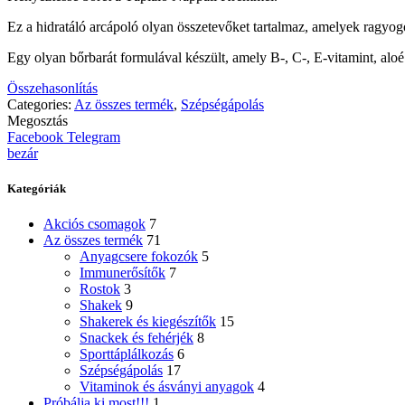
Ez a hidratáló arcápoló olyan összetevőket tartalmaz, amelyek ragyog
Egy olyan bőrbarát formulával készült, amely B-, C-, E-vitamint, aloé
Összehasonlítás
Categories:
Az összes termék
,
Szépségápolás
Megosztás
Facebook
Telegram
bezár
Kategóriák
Akciós csomagok
7
Az összes termék
71
Anyagcsere fokozók
5
Immunerősítők
7
Rostok
3
Shakek
9
Shakerek és kiegészítők
15
Snackek és fehérjék
8
Sporttáplálkozás
6
Szépségápolás
17
Vitaminok és ásványi anyagok
4
Próbálja ki most!!!
1