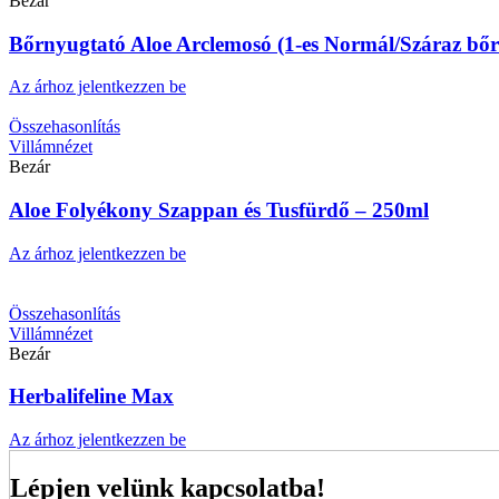
Bezár
Bőrnyugtató Aloe Arclemosó (1-es Normál/Száraz bőr
Az árhoz jelentkezzen be
Összehasonlítás
Villámnézet
Bezár
Aloe Folyékony Szappan és Tusfürdő – 250ml
Az árhoz jelentkezzen be
Összehasonlítás
Villámnézet
Bezár
Herbalifeline Max
Az árhoz jelentkezzen be
Lépjen velünk kapcsolatba!