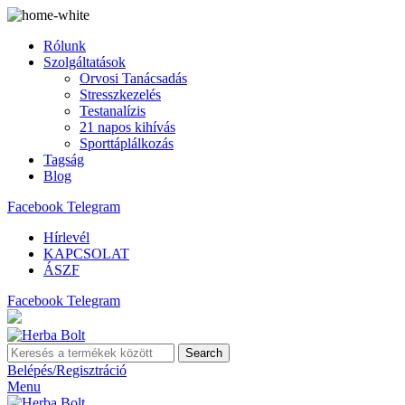
Rólunk
Szolgáltatások
Orvosi Tanácsadás
Stresszkezelés
Testanalízis
21 napos kihívás
Sporttáplálkozás
Tagság
Blog
Facebook
Telegram
Hírlevél
KAPCSOLAT
ÁSZF
Facebook
Telegram
Search
Belépés/Regisztráció
Menu