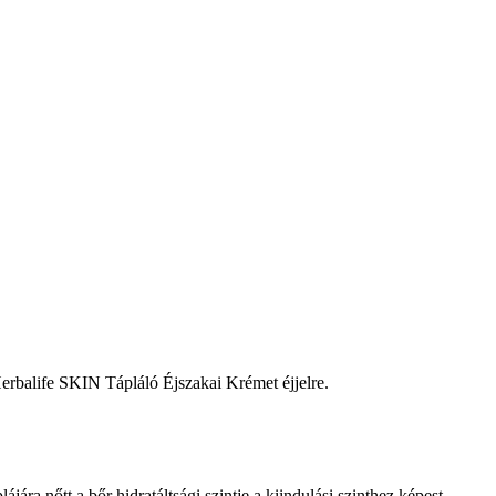
Herbalife SKIN Tápláló Éjszakai Krémet éjjelre.
ra nőtt a bőr hidratáltsági szintje a kiindulási szinthez képest.