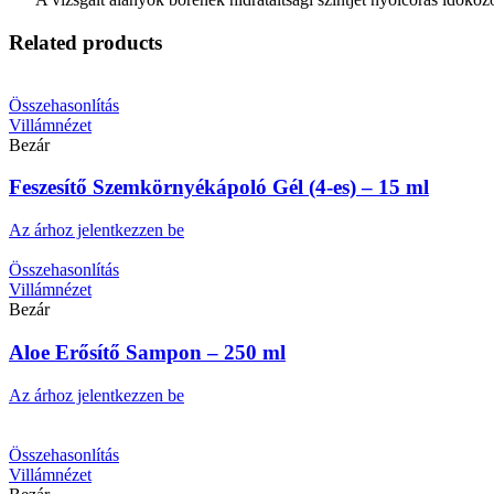
Related products
Összehasonlítás
Villámnézet
Bezár
Feszesítő Szemkörnyékápoló Gél (4-es) – 15 ml
Az árhoz jelentkezzen be
Összehasonlítás
Villámnézet
Bezár
Aloe Erősítő Sampon – 250 ml
Az árhoz jelentkezzen be
Összehasonlítás
Villámnézet