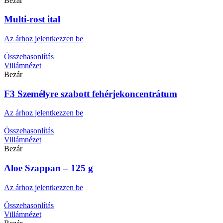
Bezár
Multi-rost ital
Az árhoz jelentkezzen be
Összehasonlítás
Villámnézet
Bezár
F3 Személyre szabott fehérjekoncentrátum
Az árhoz jelentkezzen be
Összehasonlítás
Villámnézet
Bezár
Aloe Szappan – 125 g
Az árhoz jelentkezzen be
Összehasonlítás
Villámnézet