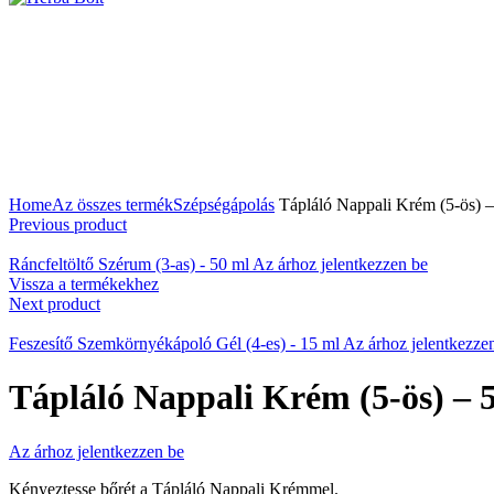
A nagyításhoz kattintson a képre
Home
Az összes termék
Szépségápolás
Tápláló Nappali Krém (5-ös) –
Previous product
Ráncfeltöltő Szérum (3-as) - 50 ml
Az árhoz jelentkezzen be
Vissza a termékekhez
Next product
Feszesítő Szemkörnyékápoló Gél (4-es) - 15 ml
Az árhoz jelentkezze
Tápláló Nappali Krém (5-ös) – 
Az árhoz jelentkezzen be
Kényeztesse bőrét a Tápláló Nappali Krémmel.