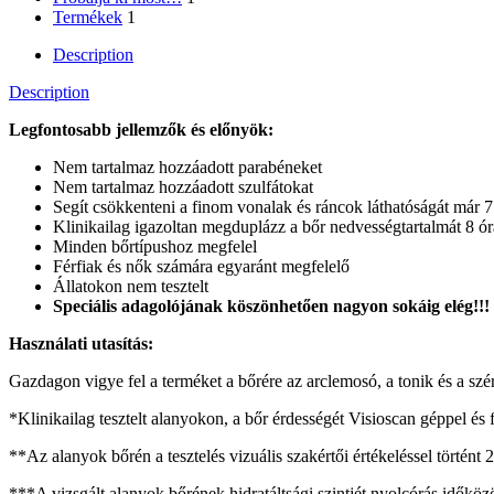
Termékek
1
Description
Description
Legfontosabb jellemzők és előnyök:
Nem tartalmaz hozzáadott parabéneket
Nem tartalmaz hozzáadott szulfátokat
Segít csökkenteni a finom vonalak és ráncok láthatóságát már 7 
Klinikailag igazoltan megduplázz a bőr nedvességtartalmát 8 ór
Minden bőrtípushoz megfelel
Férfiak és nők számára egyaránt megfelelő
Állatokon nem tesztelt
Speciális adagolójának köszönhetően nagyon sokáig elég!!!
Használati utasítás:
Gazdagon vigye fel a terméket a bőrére az arclemosó, a tonik és a szé
*Klinikailag tesztelt alanyokon, a bőr érdességét Visioscan géppel és fo
**Az alanyok bőrén a tesztelés vizuális szakértői értékeléssel történt 2,
***A vizsgált alanyok bőrének hidratáltsági szintjét nyolcórás időközö