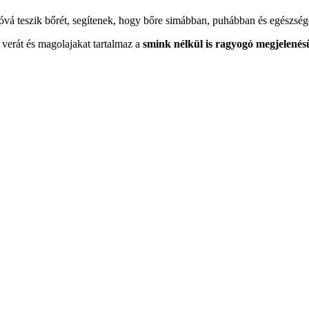
óvá teszik bőrét, segítenek, hogy bőre simábban, puhábban és egészség
 verát és magolajakat tartalmaz a
smink nélkül is ragyogó megjelenésű