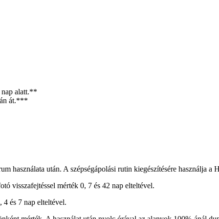
nap alatt.**
án át.***
rum használata után. A szépségápolási rutin kiegészítésére használja a 
tó visszafejtéssel mérték 0, 7 és 42 nap elteltével.
 4 és 7 nap elteltével.
nként mérték. A használat után nyolc órával az alanyok 100%-ánál duplájá