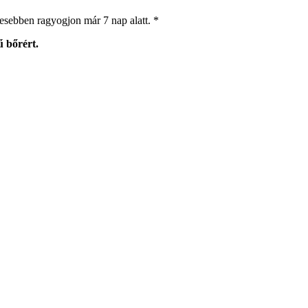
esebben ragyogjon már 7 nap alatt. *
 bőrért.