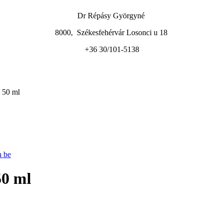
Dr Répásy Györgyné
8000, Székesfehérvár Losonci u 18
+36 30/101-5138
 50 ml
n be
50 ml